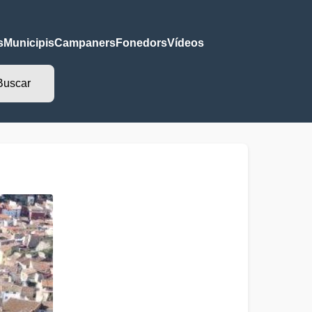
s
Municipis
Campaners
Fonedors
Vídeos