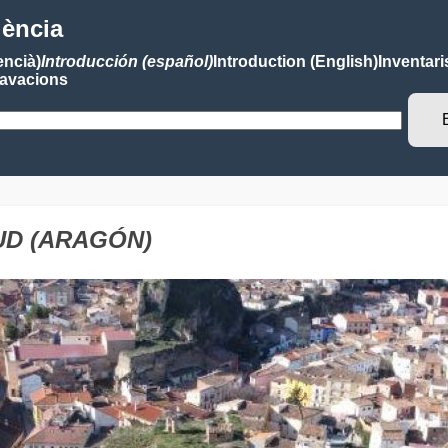
lència
encià)
Introducción (español)
Introduction (English)
Inventari
avacions
AYUD (ARAGÓN)