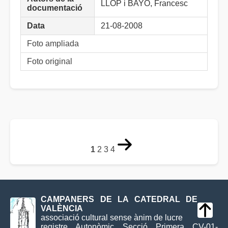
LLOP i BAYO, Francesc
documentació
Data
21-08-2008
Foto ampliada
Foto original
1
2
3
4
CAMPANERS DE LA CATEDRAL DE
VALÈNCIA
associació cultural sense ànim de lucre
registre Autonòmic Secció Primera CV-01-