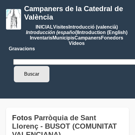
Campaners de la Catedral de
València
INICIAL
Visites
Introducció (valencià)
Introducción (español)
Introduction (English)
Inventaris
Municipis
Campaners
Fonedors
Vídeos
Gravacions
Fotos
Parròquia de Sant
Llorenç - BUSOT (COMUNITAT
VALENCIANA)