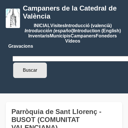
Campaners de la Catedral de
València
INICIAL
Visites
Introducció (valencià)
Introducción (español)
Introduction (English)
Inventaris
Municipis
Campaners
Fonedors
Vídeos
Gravacions
Parròquia de Sant Llorenç -
BUSOT (COMUNITAT
VALENCIANA)