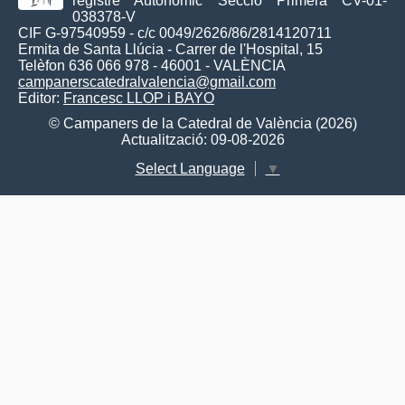
registre Autonòmic Secció Primera CV-01-
038378-V
CIF G-97540959 - c/c 0049/2626/86/2814120711
Ermita de Santa Llúcia - Carrer de l'Hospital, 15
Telèfon 636 066 978 - 46001 - VALÈNCIA
campanerscatedralvalencia@gmail.com
Editor:
Francesc LLOP i BAYO
© Campaners de la Catedral de València (2026)
Actualització: 09-08-2026
Select Language
▼