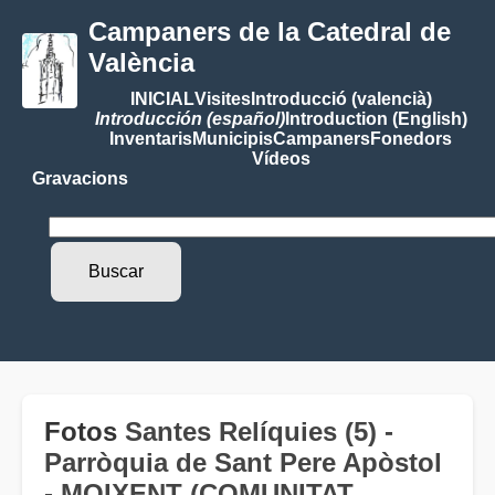
Campaners de la Catedral de
València
INICIAL
Visites
Introducció (valencià)
Introducción (español)
Introduction (English)
Inventaris
Municipis
Campaners
Fonedors
Vídeos
Gravacions
Fotos
Santes Relíquies (5) -
Parròquia de Sant Pere Apòstol
- MOIXENT (COMUNITAT