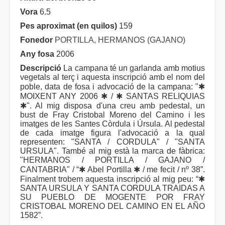
Vora
6.5
Pes aproximat (en quilos)
159
Fonedor
PORTILLA, HERMANOS (GAJANO)
Any fosa
2006
Descripció
La campana té un garlanda amb motius
vegetals al terç i aquesta inscripció amb el nom del
poble, data de fosa i advocació de la campana: "✱
MOIXENT ANY 2006 ✱ / ✱ SANTAS RELIQUIAS
✱". Al mig disposa d'una creu amb pedestal, un
bust de Fray Cristobal Moreno del Camino i les
imatges de les Santes Còrdula i Úrsula. Al pedestal
de cada imatge figura l'advocació a la qual
representen: "SANTA / CORDULA" / "SANTA
URSULA". També al mig està la marca de fàbrica:
"HERMANOS / PORTILLA / GAJANO /
CANTABRIA" / “✱ Abel Portilla ✱ / me fecit / nº 38”.
Finalment trobem aquesta inscripció al mig peu: “✱
SANTA URSULA Y SANTA CORDULA TRAIDAS A
SU PUEBLO DE MOGENTE POR FRAY
CRISTOBAL MORENO DEL CAMINO EN EL AÑO
1582”.