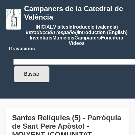
Campaners de la Catedral de
València
INICIAL
Visites
Introducció (valencià)
Introducción (español)
Introduction (English)
Inventaris
Municipis
Campaners
Fonedors
Vídeos
Gravacions
Santes Relíquies (5) -
Parròquia
de Sant Pere Apòstol
-
MOIXENT (COMUNITAT