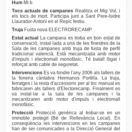
Hum
Mi b
Tocs actuals de campanes
Realitza el Mig Vol, i
els tocs de mort. Participa junt a Sant Pere-Isidre
Llaurador-Antoni en el Repic festiu.
Truja
Fusta nova ELECTRORECAMP
Estat actual
La campana es troba en bon estat de
conservació, instal·lada a una de les finestres de la
Sala de les campanes amb truja de fusta de perfil
tradicional valencià. Està mecanitzada amb motor
d'impuls i electromall monofàsic. Té batall lligat i
reforçat amb cable de seguretat.
Intervencions
Es va fondre l'any 2006 als tallers de
la foneria càntabra Hermanos Portilla. La truja,
ferratges i la resta d'accessoris per al toc manual es
fabricaren als tallers d'Electorecamp. Finalment es
va instal·lar a la sala de les campanes i la
mecanitzaren amb motor d'impuls i electromall
monofàsic.
Protecció
Protecció genèrica al trobar-se en un
immoble protegit (Bé de Rellevància Local). En
conseqüència les intervencions en les campanes
han de ser comunicades a la Direcció General del