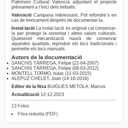
Patrimoni Cultural Valencià adjuntant el projecte
prèviament a l'inici dels treballs.
Valoració
Campana interessant. Pot refondre´s en
cas de trencament després de documentar-la.
Instal·lació
La instal·lació és original cal conservar-
la per protegir la sonoritat i altres valors culturals.
Qualsevol mecanització haurà de conservar
aquestes qualitats, reproduir els tocs tradicionals i
permetre els tocs manuals.
Autors de la documentació
SANCHIS TÁRREGA, Felipe (22-04-2007)
SANCHIS TÁRREGA, Felipe (08-03-2012)
MONTELL TORMO, Isaac (11-03-2015)
ALEPUZ CHELET, Joan (14-10-2016)
Editor de la fitxa
BUIGUES METOLA, Marcos
Actualització
12-12-2023
13 Fotos
Fitxa reduïda (PDF)