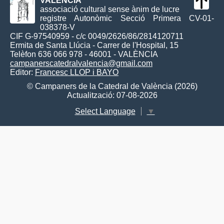
VALÈNCIA
associació cultural sense ànim de lucre
registre Autonòmic Secció Primera CV-01-
038378-V
CIF G-97540959 - c/c 0049/2626/86/2814120711
Ermita de Santa Llúcia - Carrer de l'Hospital, 15
Telèfon 636 066 978 - 46001 - VALÈNCIA
campanerscatedralvalencia@gmail.com
Editor:
Francesc LLOP i BAYO
© Campaners de la Catedral de València (2026)
Actualització: 07-08-2026
Select Language
▼