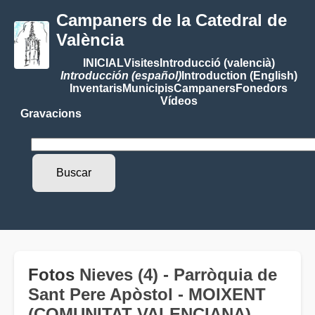
Campaners de la Catedral de
València
INICIAL
Visites
Introducció (valencià)
Introducción (español)
Introduction (English)
Inventaris
Municipis
Campaners
Fonedors
Vídeos
Gravacions
Fotos
Nieves (4) - Parròquia de
Sant Pere Apòstol - MOIXENT
(COMUNITAT VALENCIANA)