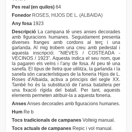
Pes real (en quilos)
64
Fonedor
ROSES, HIJOS DE L. (ALBAIDA)
Any fosa
1923
Descripció
La campana té unes anses decorades
amb figuracions humanes. Seguidament presenta
diverses franges amb cordons al terç i una
garlanda. Al mig trobem una creu amb pedestal i
aquesta inscripció: "NIEVES / COSTEADA -
VECINOS / 1923". Aquesta indica el seu nom, que
la pagaren els veïns i l'any de fosa. Al peu té una
sanefa. El tipus de lletra que utilitza, la garlanda i la
sanefa són característiques de la foneria Hijos de L.
Roses d'Albaida, activa a principis del segle XX.
També ho és la substitució de l'ansa batallera per
una fixació rígida del batall. Per tant, aquests
elements permeten atribuir-la a aquesta foneria.
Anses
Anses decorades amb figuracions humanes.
Hum
Re b
Tocs tradicionals de campanes
Volteig manual.
Tocs actuals de campanes
Repic i vol manual.