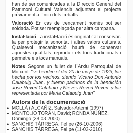
han de ser comunicades a la Direcció General del
Patrimoni Cultural Valencià adjuntant el projecte
prèviament a l'inici dels treballs.
Valoració
En cas de trencament només pot ser
soldada. Pot ser reemplaçada per altra campana.
Instal·lació
La instal•lació és original cal conservar-
la per protegir la sonoritat i altres valors culturals.
Qualsevol mecanització haurà de conservar
aquestes qualitats, reproduir els tocs tradicionals i
permetre els tocs manuals.
Notes
Segons un fullet de l´Arxiu Parroquial de
Moixent:
“se bendijo el dia 20 de mayo de 1923, fue
hecha por los vecinos, siendo Vicario Don Antonio
Calabuig Juan, y fueron padrinos de la bendición
Jose Revert Calabuig y Nieves Revert Revert, y fue
representada por Maria Calabuig Juan”
.
Autors de la documentació
MOLLÀ i ALCAÑIZ, Salvador-Artemi (1997)
MONTOLÍO TORÁN, David; RONDA NÚÑEZ,
Domingo (28-03-2000)
SANCHIS TÁRREGA, Felipe (26-10-2006)
SANCHIS TÁRREGA, Felipe (11-02-2010)