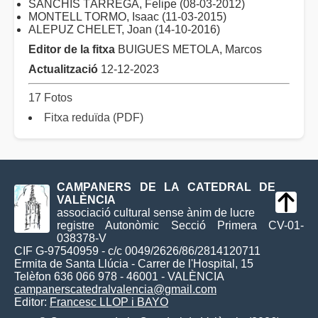
SANCHIS TÁRREGA, Felipe (08-03-2012)
MONTELL TORMO, Isaac (11-03-2015)
ALEPUZ CHELET, Joan (14-10-2016)
Editor de la fitxa
BUIGUES METOLA, Marcos
Actualització
12-12-2023
17 Fotos
Fitxa reduïda (PDF)
CAMPANERS DE LA CATEDRAL DE
VALÈNCIA
associació cultural sense ànim de lucre
registre Autonòmic Secció Primera CV-01-
038378-V
CIF G-97540959 - c/c 0049/2626/86/2814120711
Ermita de Santa Llúcia - Carrer de l'Hospital, 15
Telèfon 636 066 978 - 46001 - VALÈNCIA
campanerscatedralvalencia@gmail.com
Editor:
Francesc LLOP i BAYO