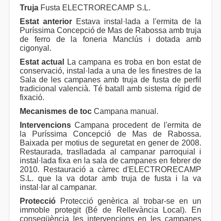
Truja
Fusta ELECTRORECAMP S.L.
Estat anterior
Estava instal·lada a l'ermita de la
Puríssima Concepció de Mas de Rabossa amb truja
de ferro de la foneria Manclús i dotada amb
cigonyal.
Estat actual
La campana es troba en bon estat de
conservació, instal·lada a una de les finestres de la
Sala de les campanes amb truja de fusta de perfil
tradicional valencià. Té batall amb sistema rígid de
fixació.
Mecanismes de toc
Campana manual.
Intervencions
Campana procedent de l'ermita de
la Puríssima Concepció de Mas de Rabossa.
Baixada per motius de seguretat en gener de 2008.
Restaurada, traslladada al campanar parroquial i
instal·lada fixa en la sala de campanes en febrer de
2010. Restauració a càrrec d'ELECTRORECAMP
S.L. que la va dotar amb truja de fusta i la va
instal·lar al campanar.
Protecció
Protecció genèrica al trobar-se en un
immoble protegit (Bé de Rellevància Local). En
conseqüència les intervencions en les campanes