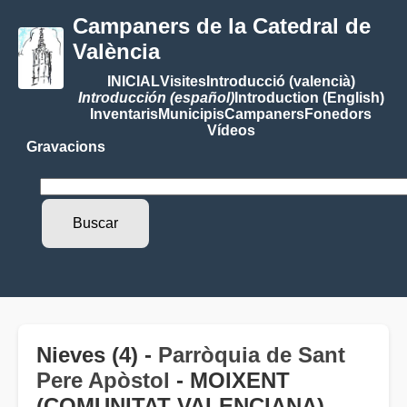
Campaners de la Catedral de
València
INICIAL
Visites
Introducció (valencià)
Introducción (español)
Introduction (English)
Inventaris
Municipis
Campaners
Fonedors
Vídeos
Gravacions
Nieves (4) -
Parròquia de Sant
Pere Apòstol
- MOIXENT
(COMUNITAT VALENCIANA)