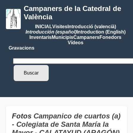
Campaners de la Catedral de
València
INICIAL
Visites
Introducció (valencià)
Introducción (español)
Introduction (English)
Inventaris
Municipis
Campaners
Fonedors
Vídeos
Gravacions
Fotos
Campanico de cuartos (a)
- Colegiata de Santa María la
Mayor - CALATAYUD (ARAGÓN)