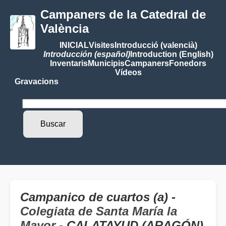
Campaners de la Catedral de
València
INICIAL
Visites
Introducció (valencià)
Introducción (español)
Introduction (English)
Inventaris
Municipis
Campaners
Fonedors
Vídeos
Gravacions
Campanico de cuartos (a) -
Colegiata de Santa María la
Mayor
- CALATAYUD (ARAGÓN)