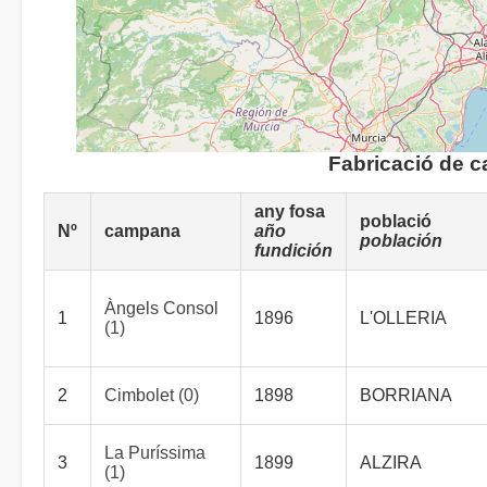
Fabricació de 
any fosa
població
Nº
campana
año
población
fundición
Àngels Consol
1
1896
L'OLLERIA
(1)
2
Cimbolet (0)
1898
BORRIANA
La Puríssima
3
1899
ALZIRA
(1)