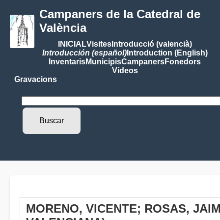
Campaners de la Catedral de
València
INICIAL
Visites
Introducció (valencià)
Introducción (español)
Introduction (English)
Inventaris
Municipis
Campaners
Fonedors
Vídeos
Gravacions
MORENO, VICENTE; ROSAS, JAIM