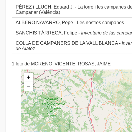
PÉREZ i LLUCH, Eduard J. -
La torre i les campanes de
Campanar (València)
ALBERO NAVARRO, Pepe -
Les nostres campanes
SANCHIS TÁRREGA, Felipe -
Inventario de las camp
COLLA DE CAMPANERS DE LA VALL BLANCA -
Inve
de Alatoz
1 foto de MORENO, VICENTE; ROSAS, JAIME
+
−