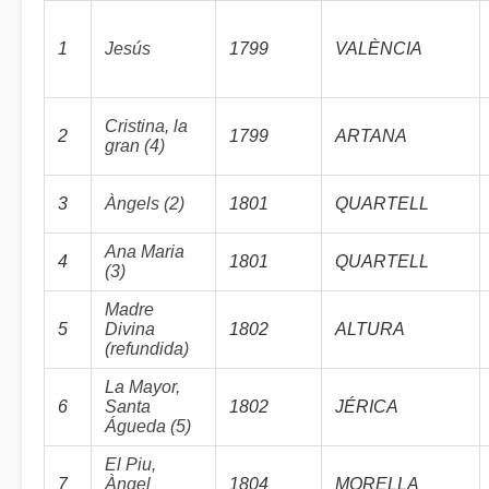
1
Jesús
1799
VALÈNCIA
Cristina, la
2
1799
ARTANA
gran (4)
3
Àngels (2)
1801
QUARTELL
Ana Maria
4
1801
QUARTELL
(3)
Madre
5
Divina
1802
ALTURA
(refundida)
La Mayor,
6
Santa
1802
JÉRICA
Águeda (5)
El Piu,
7
Àngel
1804
MORELLA