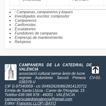
: Campanas, campaneros y toques
Investigador, escritor, compositor
Campaneros
Carillonistas
Escalatorres
Fundidores de campanas
Empresas de mantenimiento
Relojeros
CAMPANERS DE LA CATEDRAL DE
VALÈNCIA
associació cultural sense ànim de lucre
registre Autonòmic Secció Primera CV-01-
038378-V
CIF G-97540959 - c/c 0049/2626/86/2814120711
Ermita de Santa Llúcia - Carrer de l'Hospital, 15
Telèfon 636 066 978 - 46001 - VALÈNCIA
campanerscatedralvalencia@gmail.com
Editor:
Francesc LLOP i BAYO