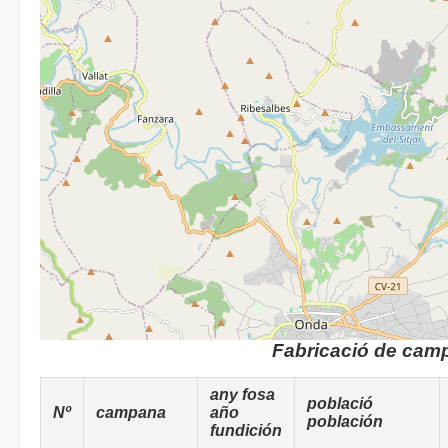
Fabricació de cam
any fosa
població
Nº
campana
año
población
fundición