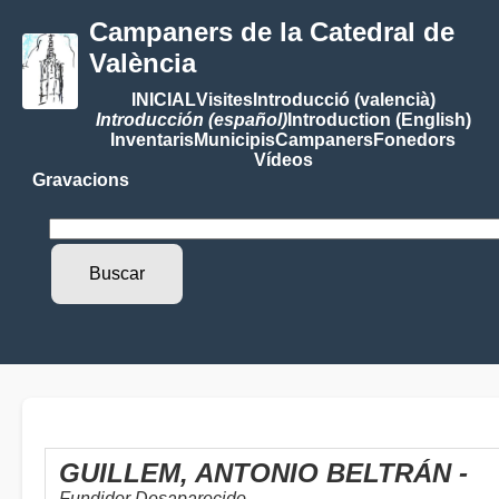
Campaners de la Catedral de
València
INICIAL
Visites
Introducció (valencià)
Introducción (español)
Introduction (English)
Inventaris
Municipis
Campaners
Fonedors
Vídeos
Gravacions
GUILLEM, ANTONIO BELTRÁN -
Fundidor Desaparecido