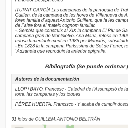
ITURAT GARCÍA Las campanas de la parroquia de Traigu
Guillen, de la campana de les hores de Villanueva de A
foren família d´aquest Antonio Guillem, que fa les campa
de l´altre fora el mateix cognom familiar.
-. Sembla que construix al XIX la campana El Piu de San
campana gran de Montixelvo, Ana Maria, refosa en 1908 
refosa lamentablement en 1985 per Manclús, substituida 
-.En 1828 fa la campana Purísssima de Sot de Ferrer, r
´Adzaneta que reproduix la anterior epigrafia.
Bibliografía (Se puede ordenar
Autores de la documentación
LLOP i BAYO, Francesc -
Catedral de l'Assumpció de la
torre, las campanas y los toques
PÉREZ HUERTA, Francisco -
Y acaba de cumplir dosci
31 fotos de GUILLEM, ANTONIO BELTRÁN