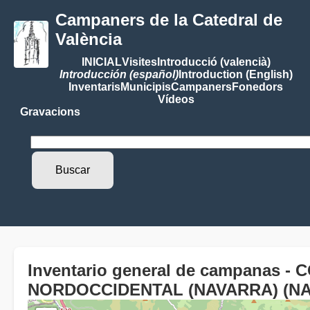
Campaners de la Catedral de
València
INICIAL
Visites
Introducció (valencià)
Introducción (español)
Introduction (English)
Inventaris
Municipis
Campaners
Fonedors
Vídeos
Gravacions
Inventario general de campanas 
NORDOCCIDENTAL (NAVARRA) (N