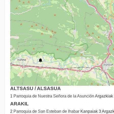
ALTSASU / ALSASUA
1
Parroquia de Nuestra Señora de la Asunción
Argazkiak
ARAKIL
2
Parroquia de San Esteban de Ihabar
Kanpaiak 3 Argazki