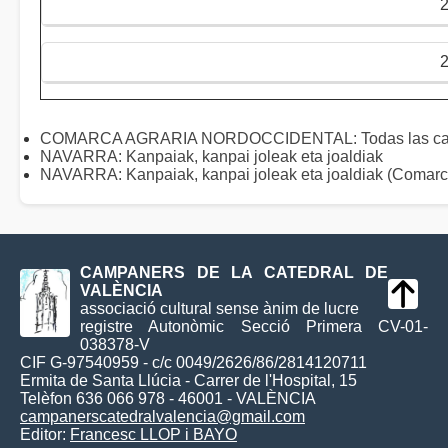
COMARCA AGRARIA NORDOCCIDENTAL: Todas las c
NAVARRA: Kanpaiak, kanpai joleak eta joaldiak
NAVARRA: Kanpaiak, kanpai joleak eta joaldiak (Comarc
CAMPANERS DE LA CATEDRAL DE
VALÈNCIA
associació cultural sense ànim de lucre
registre Autonòmic Secció Primera CV-01-
038378-V
CIF G-97540959 - c/c 0049/2626/86/2814120711
Ermita de Santa Llúcia - Carrer de l'Hospital, 15
Telèfon 636 066 978 - 46001 - VALÈNCIA
campanerscatedralvalencia@gmail.com
Editor:
Francesc LLOP i BAYO