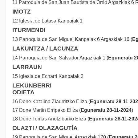
11
Parroquia de San Juan Bautista de Orrio
Argazkiak 6 R
IMOTZ
12
Iglesia de Latasa
Kanpaiak 1
ITURMENDI
13
Parroquia de San Miguel
Kanpaiak 6 Argazkiak 16 (
Eg
LAKUNTZA / LACUNZA
14
Parroquia de San Salvador
Argazkiak 1 (
Eguneratu 2
LARRAUN
15
Iglesia de Echarri
Kanpaiak 2
LEKUNBERRI
ODIETA
16
Done Katalina Ziaurritzko Eliza
(
Eguneratu 28-11-20
17
Done Martin Erripako Eliza
(
Eguneratu 28-11-2024
)
18
Done Tomas Anotzibarko Eliza
(
Eguneratu 28-11-202
OLAZTI / OLAZAGUTÍA
19
Parroquia de San Miguel
Argazkiak 170 (
Eguneratu 2