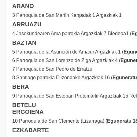
ARANO
3
Parroquia de San Martín
Kanpaiak 1 Argazkiak 1
ARRUAZU
4
Jasokundearen Ama parrokia
Argazkiak 7 Biedeoa1 (
Eg
BAZTAN
5
Parroquia de la Asunción de Amaiur
Argazkiak 1 (
Egune
6
Parroquia de San Lorenzo de Ziga
Argazkiak 4 (
Eguner
7
Parroquia de San Pedro de Erratzu
8
Santiago parrokia Elizondako
Argazkiak 16 (
Eguneratu
BERA
9
Parroquia de San Esteban Protomártir
Argazkiak 15 Rel
BETELU
ERGOIENA
10
Parroquia de San Clemente (Lizarraga)
(
Eguneratu 1
EZKABARTE