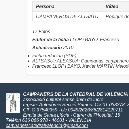
Persona
Vídeo
CAMPANEROS DE ALTSATU
Repique de
17 Fotos
Editor de la ficha
LLOP i BAYO, Francesc
Actualización
2010
Ficha reducida (PDF)
ALTSASU / ALSASUA: Campanas, campaneros
Francesc LLOP i BAYO; Xavier MARTÍN
Metodo
CAMPANERS DE LA CATEDRAL DE VALÈNCIA
associació cultural sense ànim de lucre
registre Autonòmic Secció Primera CV-01-038378-
CIF G-97540959 - c/c 0049/2626/86/2814120711
Ermita de Santa Llúcia - Carrer de l'Hospital, 15
Telèfon 636 066 978 - 46001 - VALÈNCIA
campanerscatedralvalencia@gmail.com