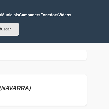
s
Municipis
Campaners
Fonedors
Vídeos
A (NAVARRA)