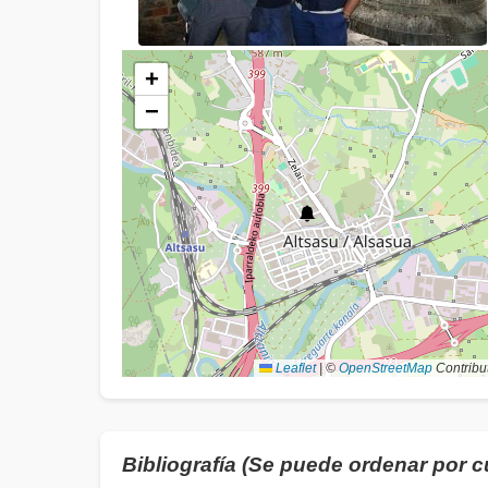
+
−
Leaflet
|
©
OpenStreetMap
Contribu
Bibliografía (Se puede ordenar por 