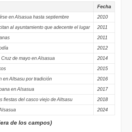
Fecha
oírse en Alsasua hasta septiembre
2010
itan al ayuntamiento que adecente el lugar
2011
panas
2011
odía
2012
a Cruz de mayo en Alsasua
2014
kos
2015
en Altsasu por tradición
2016
ana en Alsasua
2017
s fiestas del casco viejo de Altsasu
2018
 Alsasua
2024
iera de los campos)