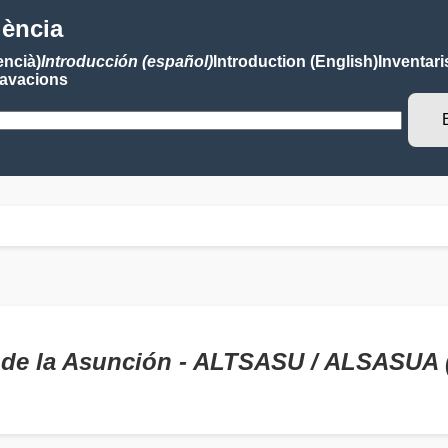
lència
encià)
Introducción (español)
Introduction (English)
Inventari
avacions
a de la Asunción - ALTSASU / ALSASU