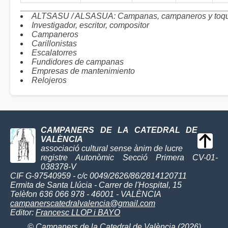
ALTSASU / ALSASUA: Campanas, campaneros y toq
Investigador, escritor, compositor
Campaneros
Carillonistas
Escalatorres
Fundidores de campanas
Empresas de mantenimiento
Relojeros
CAMPANERS DE LA CATEDRAL DE
VALÈNCIA
associació cultural sense ànim de lucre
registre Autonòmic Secció Primera CV-01-
038378-V
CIF G-97540959 - c/c 0049/2626/86/2814120711
Ermita de Santa Llúcia - Carrer de l'Hospital, 15
Telèfon 636 066 978 - 46001 - VALÈNCIA
campanerscatedralvalencia@gmail.com
Editor:
Francesc LLOP i BAYO
© Campaners de la Catedral de València (2026)