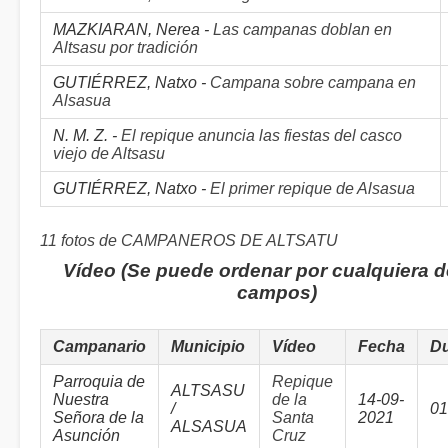
MAZKIARAN, Nerea -
Las campanas doblan en
Altsasu por tradición
GUTIÉRREZ, Natxo -
Campana sobre campana en
Alsasua
N. M. Z. -
El repique anuncia las fiestas del casco
viejo de Altsasu
GUTIÉRREZ, Natxo -
El primer repique de Alsasua
11 fotos de CAMPANEROS DE ALTSATU
Vídeo (Se puede ordenar por cualquiera d
campos)
Campanario
Municipio
Vídeo
Fecha
Du
Parroquia de
Repique
ALTSASU
Nuestra
de la
14-09-
/
01
Señora de la
Santa
2021
ALSASUA
Asunción
Cruz