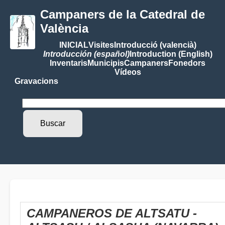
Campaners de la Catedral de
València
INICIAL
Visites
Introducció (valencià)
Introducción (español)
Introduction (English)
Inventaris
Municipis
Campaners
Fonedors
Vídeos
Gravacions
CAMPANEROS DE ALTSATU -