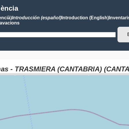
lència
encià)
Introducción (español)
Introduction (English)
Inventari
avacions
anas - TRASMIERA (CANTABRIA) (CANT