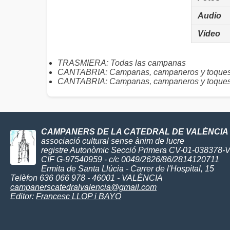
Audio
Vídeo
TRASMIERA: Todas las campanas
CANTABRIA: Campanas, campaneros y toque
CANTABRIA: Campanas, campaneros y toques
CAMPANERS DE LA CATEDRAL DE VALÈNCIA
associació cultural sense ànim de lucre
registre Autonòmic Secció Primera CV-01-038378-
CIF G-97540959 - c/c 0049/2626/86/2814120711
Ermita de Santa Llúcia - Carrer de l'Hospital, 15
Telèfon 636 066 978 - 46001 - VALÈNCIA
campanerscatedralvalencia@gmail.com
Editor:
Francesc LLOP i BAYO