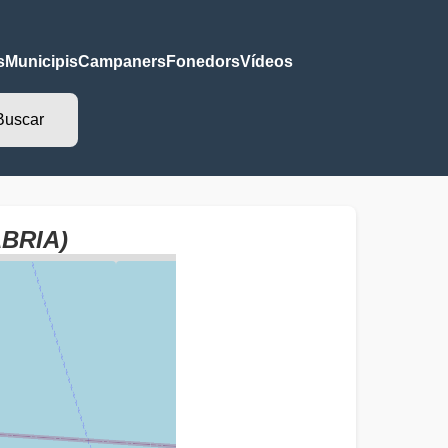
s
Municipis
Campaners
Fonedors
Vídeos
ABRIA)