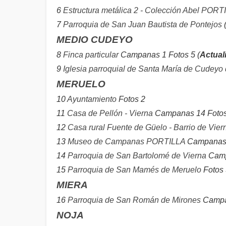
6
Estructura metálica 2 - Colección Abel PORT
7
Parroquia de San Juan Bautista de Pontejos
MEDIO CUDEYO
8
Finca particular
Campanas 1 Fotos 5 (
Actual
9
Iglesia parroquial de Santa María de Cudeyo
MERUELO
10
Ayuntamiento
Fotos 2
11
Casa de Pellón - Vierna
Campanas 14 Fotos 
12
Casa rural Fuente de Güelo - Barrio de Vier
13
Museo de Campanas PORTILLA
Campanas 
14
Parroquia de San Bartolomé de Vierna
Camp
15
Parroquia de San Mamés de Meruelo
Fotos 
MIERA
16
Parroquia de San Román de Mirones
Campan
NOJA