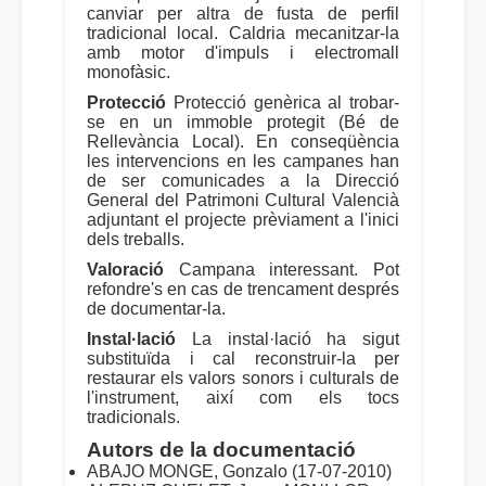
canviar per altra de fusta de perfil
tradicional local. Caldria mecanitzar-la
amb motor d'impuls i electromall
monofàsic.
Protecció
Protecció genèrica al trobar-
se en un immoble protegit (Bé de
Rellevància Local). En conseqüència
les intervencions en les campanes han
de ser comunicades a la Direcció
General del Patrimoni Cultural Valencià
adjuntant el projecte prèviament a l'inici
dels treballs.
Valoració
Campana interessant. Pot
refondre's en cas de trencament després
de documentar-la.
Instal·lació
La instal·lació ha sigut
substituïda i cal reconstruir-la per
restaurar els valors sonors i culturals de
l'instrument, així com els tocs
tradicionals.
Autors de la documentació
ABAJO MONGE, Gonzalo (17-07-2010)