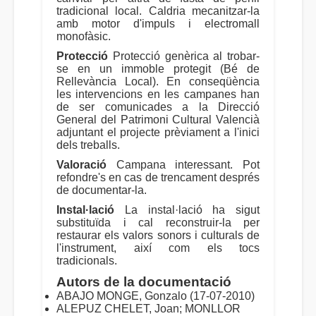
tradicional local. Caldria mecanitzar-la
amb motor d'impuls i electromall
monofàsic.
Protecció
Protecció genèrica al trobar-
se en un immoble protegit (Bé de
Rellevància Local). En conseqüència
les intervencions en les campanes han
de ser comunicades a la Direcció
General del Patrimoni Cultural Valencià
adjuntant el projecte prèviament a l'inici
dels treballs.
Valoració
Campana interessant. Pot
refondre's en cas de trencament després
de documentar-la.
Instal·lació
La instal·lació ha sigut
substituïda i cal reconstruir-la per
restaurar els valors sonors i culturals de
l'instrument, així com els tocs
tradicionals.
Autors de la documentació
ABAJO MONGE, Gonzalo (17-07-2010)
ALEPUZ CHELET, Joan; MONLLOR