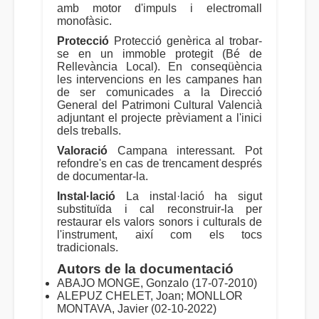
amb motor d'impuls i electromall
monofàsic.
Protecció
Protecció genèrica al trobar-
se en un immoble protegit (Bé de
Rellevància Local). En conseqüència
les intervencions en les campanes han
de ser comunicades a la Direcció
General del Patrimoni Cultural Valencià
adjuntant el projecte prèviament a l'inici
dels treballs.
Valoració
Campana interessant. Pot
refondre's en cas de trencament després
de documentar-la.
Instal·lació
La instal·lació ha sigut
substituïda i cal reconstruir-la per
restaurar els valors sonors i culturals de
l'instrument, així com els tocs
tradicionals.
Autors de la documentació
ABAJO MONGE, Gonzalo (17-07-2010)
ALEPUZ CHELET, Joan; MONLLOR
MONTAVA, Javier (02-10-2022)