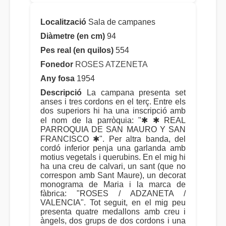
Localització
Sala de campanes
Diàmetre (en cm)
94
Pes real (en quilos)
554
Fonedor
ROSES ATZENETA
Any fosa
1954
Descripció
La campana presenta set
anses i tres cordons en el terç. Entre els
dos superiors hi ha una inscripció amb
el nom de la parròquia: "✱ ✱ REAL
PARROQUIA DE SAN MAURO Y SAN
FRANCISCO ✱". Per altra banda, del
cordó inferior penja una garlanda amb
motius vegetals i querubins. En el mig hi
ha una creu de calvari, un sant (que no
correspon amb Sant Maure), un decorat
monograma de Maria i la marca de
fàbrica: "ROSES / ADZANETA /
VALENCIA". Tot seguit, en el mig peu
presenta quatre medallons amb creu i
àngels, dos grups de dos cordons i una