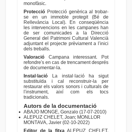
monofàsic.
Protecció
Protecció genèrica al trobar-
se en un immoble protegit (Bé de
Rellevància Local). En conseqüència
les intervencions en les campanes han
de ser comunicades a la Direcció
General del Patrimoni Cultural Valencià
adjuntant el projecte prèviament a l'inici
dels treballs.
Valoració
Campana interessant. Pot
refondre's en cas de trencament després
de documentar-la.
Instal·lació
La instal·lació ha sigut
substituïda i cal reconstruir-la per
restaurar els valors sonors i culturals de
l'instrument, així com els tocs
tradicionals.
Autors de la documentació
ABAJO MONGE, Gonzalo (17-07-2010)
ALEPUZ CHELET, Joan; MONLLOR
MONTAVA, Javier (02-10-2022)
Editor de la fitxa
ALEPUZ CHELET,