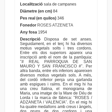
Localització
sala de campanes
Diàmetre (en cm)
84
Pes real (en quilos)
346
Fonedor
ROSES ATZENETA
Any fosa
1954
Descripció
Disposa de set anses.
Seguidament, en el terç hi ha diversos
motius vegetals solts i tres cordons.
Entre els dos superiors apareix una
inscripció amb el nom de la parròquia:
"# REAL PARROQUIA DE SAN
MAURO Y SAN FRANCISCO #". Per
altra banda, entre els inferiors apareixen
diversos motius vegetals sols. A més,
del cordó inferior penja una garlanda
amb espigues i raïms. En el mig hi ha
una creu llatina, el monograma de
Maria, una imatge de la Mare de Déu de
Lorda i la marca de fàbrica: "ROSES /
ADZANETA / VALENCIA". En el mig hi
ha quatre medallons amb creus i àngels,
dos grups de dos cordons i una