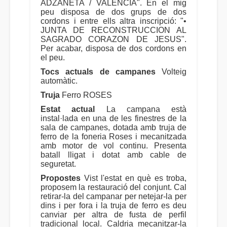
ADZANETA / VALENCIA". En el mig
peu disposa de dos grups de dos
cordons i entre ells altra inscripció: "•
JUNTA DE RECONSTRUCCION AL
SAGRADO CORAZON DE JESUS".
Per acabar, disposa de dos cordons en
el peu.
Tocs actuals de campanes
Volteig
automàtic.
Truja
Ferro ROSES
Estat actual
La campana està
instal·lada en una de les finestres de la
sala de campanes, dotada amb truja de
ferro de la foneria Roses i mecanitzada
amb motor de vol continu. Presenta
batall lligat i dotat amb cable de
seguretat.
Propostes
Vist l'estat en què es troba,
proposem la restauració del conjunt. Cal
retirar-la del campanar per netejar-la per
dins i per fora i la truja de ferro es deu
canviar per altra de fusta de perfil
tradicional local. Caldria mecanitzar-la