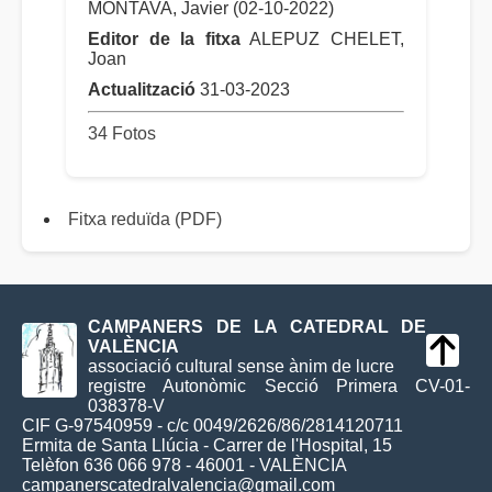
MONTAVA, Javier (02-10-2022)
Editor de la fitxa
ALEPUZ CHELET,
Joan
Actualització
31-03-2023
34 Fotos
Fitxa reduïda (PDF)
CAMPANERS DE LA CATEDRAL DE
VALÈNCIA
associació cultural sense ànim de lucre
registre Autonòmic Secció Primera CV-01-
038378-V
CIF G-97540959 - c/c 0049/2626/86/2814120711
Ermita de Santa Llúcia - Carrer de l'Hospital, 15
Telèfon 636 066 978 - 46001 - VALÈNCIA
campanerscatedralvalencia@gmail.com