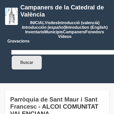
Campaners de la Catedral de
València
INICIAL
Visites
Introducció (valencià)
Introducción (español)
Introduction (English)
Inventaris
Municipis
Campaners
Fonedors
Vídeos
Gravacions
Parròquia de Sant Maur i Sant
Francesc
- ALCOI COMUNITAT
VALENCIANA