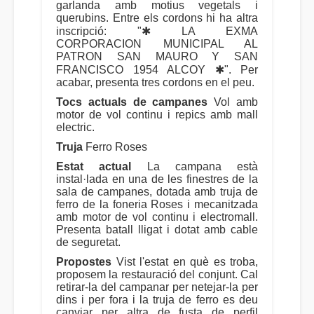
garlanda amb motius vegetals i
querubins. Entre els cordons hi ha altra
inscripció: "✱ LA EXMA
CORPORACION MUNICIPAL AL
PATRON SAN MAURO Y SAN
FRANCISCO 1954 ALCOY ✱". Per
acabar, presenta tres cordons en el peu.
Tocs actuals de campanes
Vol amb
motor de vol continu i repics amb mall
electric.
Truja
Ferro Roses
Estat actual
La campana està
instal·lada en una de les finestres de la
sala de campanes, dotada amb truja de
ferro de la foneria Roses i mecanitzada
amb motor de vol continu i electromall.
Presenta batall lligat i dotat amb cable
de seguretat.
Propostes
Vist l'estat en què es troba,
proposem la restauració del conjunt. Cal
retirar-la del campanar per netejar-la per
dins i per fora i la truja de ferro es deu
canviar per altra de fusta de perfil