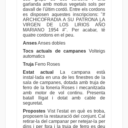
garlanda amb motius vegetals sols per
davall de l'últim cordó. Entre els cordons
es disposen aquestes inscripcions: "#
ARCHICOFRADIA A SU PATRONA LA
VIRGEN DE LOS LIRIOS AÑO
MARIANO 1954 #". Per acabar, té
quatre cordons en el peu.
Anses
Anses dobles
Tocs actuals de campanes
Volteigs
automatics
Truja
Ferro Roses
Estat actual
La campana està
instal·lada en una de les finestres de la
sala de campanes, dotada amb truja de
ferro de la foneria Roses i mecanitzada
amb motor de vol continu. Presenta
batall lligat i dotat amb cable de
seguretat.
Propostes
Vist l'estat en què es troba,
proposem la restauració del conjunt. Cal
retirar-la del campanar per netejar-la per
dins i per fora i la truja de ferro es deu