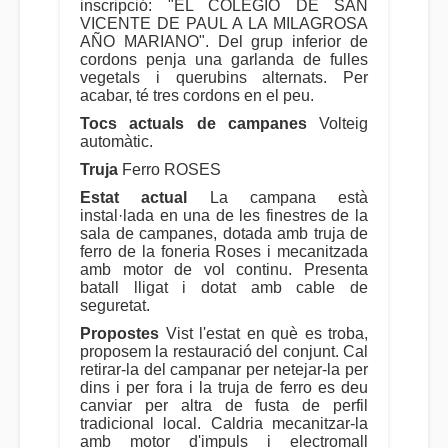
inscripció: "EL COLEGIO DE SAN
VICENTE DE PAUL A LA MILAGROSA
AÑO MARIANO". Del grup inferior de
cordons penja una garlanda de fulles
vegetals i querubins alternats. Per
acabar, té tres cordons en el peu.
Tocs actuals de campanes
Volteig
automàtic.
Truja
Ferro ROSES
Estat actual
La campana està
instal·lada en una de les finestres de la
sala de campanes, dotada amb truja de
ferro de la foneria Roses i mecanitzada
amb motor de vol continu. Presenta
batall lligat i dotat amb cable de
seguretat.
Propostes
Vist l'estat en què es troba,
proposem la restauració del conjunt. Cal
retirar-la del campanar per netejar-la per
dins i per fora i la truja de ferro es deu
canviar per altra de fusta de perfil
tradicional local. Caldria mecanitzar-la
amb motor d'impuls i electromall