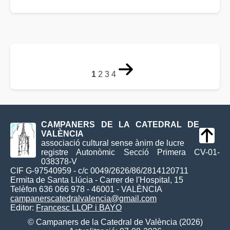
1
2
3
4
CAMPANERS DE LA CATEDRAL DE
VALÈNCIA
associació cultural sense ànim de lucre
registre Autonòmic Secció Primera CV-01-
038378-V
CIF G-97540959 - c/c 0049/2626/86/2814120711
Ermita de Santa Llúcia - Carrer de l'Hospital, 15
Telèfon 636 066 978 - 46001 - VALÈNCIA
campanerscatedralvalencia@gmail.com
Editor:
Francesc LLOP i BAYO
© Campaners de la Catedral de València (2026)