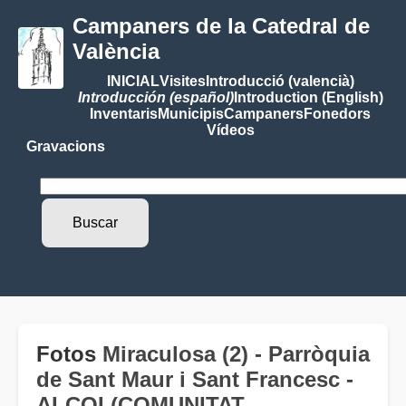
Campaners de la Catedral de
València
INICIAL
Visites
Introducció (valencià)
Introducción (español)
Introduction (English)
Inventaris
Municipis
Campaners
Fonedors
Vídeos
Gravacions
Fotos
Miraculosa (2) - Parròquia
de Sant Maur i Sant Francesc -
ALCOI (COMUNITAT