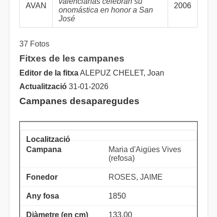
valencianas celebran su
AVAN
2006
onomástica en honor a San
José
37 Fotos
Fitxes de les campanes
Editor de la fitxa
ALEPUZ CHELET, Joan
Actualització
31-01-2026
Campanes desaparegudes
Maria d'Aigües Vives
(refosa)
ROSES, JAIME
1850
133.00