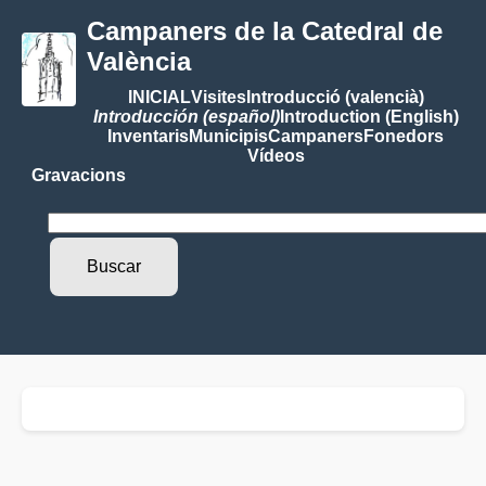
Campaners de la Catedral de
València
INICIAL
Visites
Introducció (valencià)
Introducción (español)
Introduction (English)
Inventaris
Municipis
Campaners
Fonedors
Vídeos
Gravacions