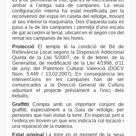
arribar a l'antiga sala de campanes. La seua
configuración interna ha estat modificada per la
reconversió del espai en caseta del rellotge, trovant
al seu interior la maquinària. Des d'aquesta sala es
pasa a la de les campanes i permitjà d'una escala
de gat accedim al terrat, ubicant en el segon cos del
remat les campanes de les hores.
Protecció
El temple té la condició de Bé de
Rellevància Local segons la Disposició Addicional
Quinta de la Llei 5/2007, de 9 de febrer, de la
Generalitat, de modificació de la Llei 4/1998, d'11
de juny, del Patrimoni Cultural Valencià (DOCV
Núm. 5.449 / 13.02.2007). En conseqüència les
intervencions en les campanes han de ser
comunicades a la Direcció General de Cultura
adjuntant el projecte prèviament a l'inici dels
treballs.
Graffitti
Compta amb un important conjunt de
graffitti, especialment a la Sala de rellotge, per
persones que han visitat la torre. En especial junt a
l'esfera en trovem un que ens indica la col·locació i
una reparació de la mateixa.
Estat original
La torre en el moment de la seua