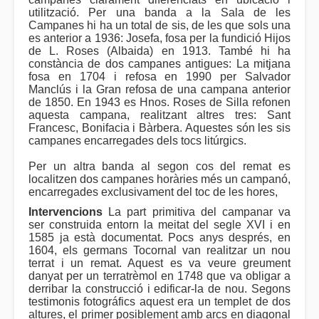
utilització. Per una banda a la Sala de les
Campanes hi ha un total de sis, de les que sols una
es anterior a 1936: Josefa, fosa per la fundició Hijos
de L. Roses (Albaida) en 1913. També hi ha
constància de dos campanes antigues: La mitjana
fosa en 1704 i refosa en 1990 per Salvador
Manclús i la Gran refosa de una campana anterior
de 1850. En 1943 es Hnos. Roses de Silla refonen
aquesta campana, realitzant altres tres: Sant
Francesc, Bonifacia i Bàrbera. Aquestes són les sis
campanes encarregades dels tocs litúrgics.
Per un altra banda al segon cos del remat es
localitzen dos campanes horàries més un campanó,
encarregades exclusivament del toc de les hores,
Intervencions
La part primitiva del campanar va
ser construida entorn la meitat del segle XVI i en
1585 ja està documentat. Pocs anys després, en
1604, els germans Tocornal van realitzar un nou
terrat i un remat. Aquest es va veure greument
danyat per un terratrèmol en 1748 que va obligar a
derribar la construcció i edificar-la de nou. Segons
testimonis fotográfics aquest era un templet de dos
altures, el primer posiblement amb arcs en diagonal