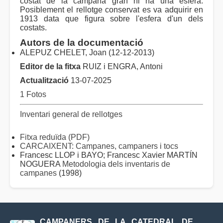
costat de la campana gran hi ha una esfera.
Posiblement el rellotge conservat es va adquirir en
1913 data que figura sobre l'esfera d'un dels
costats.
Autors de la documentació
ALEPUZ CHELET, Joan (12-12-2013)
Editor de la fitxa
RUIZ i ENGRA, Antoni
Actualització
13-07-2025
1 Fotos
Inventari general de rellotges
Fitxa reduïda (PDF)
CARCAIXENT: Campanes, campaners i tocs
Francesc LLOP i BAYO; Francesc Xavier MARTÍN
NOGUERA
Metodologia dels inventaris de
campanes
(1998)
CAMPANERS DE LA CATEDRAL DE