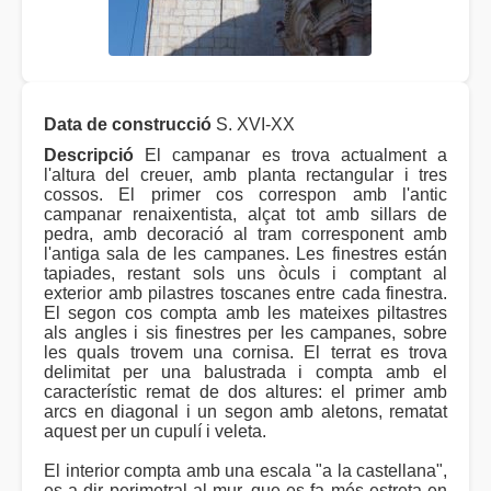
Data de construcció
S. XVI-XX
Descripció
El campanar es trova actualment a
l'altura del creuer, amb planta rectangular i tres
cossos. El primer cos correspon amb l'antic
campanar renaixentista, alçat tot amb sillars de
pedra, amb decoració al tram corresponent amb
l'antiga sala de les campanes. Les finestres están
tapiades, restant sols uns òculs i comptant al
exterior amb pilastres toscanes entre cada finestra.
El segon cos compta amb les mateixes piltastres
als angles i sis finestres per les campanes, sobre
les quals trovem una cornisa. El terrat es trova
delimitat per una balustrada i compta amb el
característic remat de dos altures: el primer amb
arcs en diagonal i un segon amb aletons, rematat
aquest per un cupulí i veleta.
El interior compta amb una escala "a la castellana",
es a dir perimetral al mur, que es fa més estreta en