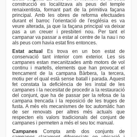
construcció es localitzava als peus del temple
renaixentista, formant part de la primitiva façana
principal. Amb les obres de reforma efectuades
durant el barroc l'orientació de l'església es va
veure alterada, ja que la façana principal va deixar
pas a un creuer i presbiteri nou. Per tant el
campanar va passar a estar al centre de la nau i no
als peus com havia estat fins entonces.
Estat actual
Es trova en un bon estat de
conservació tant interior com exterior. Les sis
campanes estan mecanitzades amb motors de vol
continu i martells, elements que han provocat el
trencament de la campana Bàrbera, la tercera,
motiu per el qual està sense batall i parada. Aquest
fet constata la deficiència de les instal de les
campanes i la necesitat de procedir a la restauració
del conjunt, que ha de passar per la refosa de la
campana trencada i la reposició de les truges de
fusta. A més els mecanismes de toc automàtic han
de ser renovats per altres més actuals que
respecten els valors tradicionals del conjunt de
campanes i permeten a més el seu toc manual.
Campanes
Compta amb dos conjunts de
campanes clarament diferenciats en ubicació i