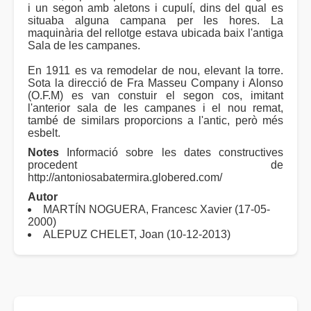
i un segon amb aletons i cupulí, dins del qual es
situaba alguna campana per les hores. La
maquinària del rellotge estava ubicada baix l'antiga
Sala de les campanes.
En 1911 es va remodelar de nou, elevant la torre.
Sota la direcció de Fra Masseu Company i Alonso
(O.F.M) es van constuir el segon cos, imitant
l'anterior sala de les campanes i el nou remat,
també de similars proporcions a l'antic, però més
esbelt.
Notes
Informació sobre les dates constructives
procedent de
http://antoniosabatermira.globered.com/
Autor
MARTÍN NOGUERA, Francesc Xavier (17-05-
2000)
ALEPUZ CHELET, Joan (10-12-2013)