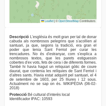
Leaflet
|
©
OpenStreetMap
Contributors
Descripció
L'església és molt gran per tal de donar
cabuda als nombrosos pelegrins que s'acollien al
santuari, ja que, segons la tradició, era gran el
poder que tenia Sant Ferriol per curar les
trencadures. No és d'estranyar, com s'explica a
nombrosos textos, que les parets estiguessin
cobertes d'ex vots, fets de cera i de diferents formes.
També hi havia hagut un reliquiari gòtic de coure
daurat, que contenia les relíquies de Sant Ferriol i
d'altres sants. Havia estat adquirit pel santuari, el 4
de setembre de 1603, per 25 lliures i 12 sous.
Actualment no se sap on és. WIKIPÈDIA (06-02-
2018)
Protecció
Bé cultural d'interès local
Identificador IPAC: 10593