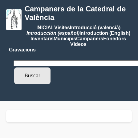
Campaners de la Catedral de
València
INICIAL
Visites
Introducció (valencià)
Introducción (español)
Introduction (English)
Inventaris
Municipis
Campaners
Fonedors
Vídeos
Gravacions