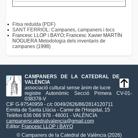
Fitxa reduïda (PDF)
SANT FERRIOL: Campanes, campaners i tocs
Francesc LLOP i BAYO; Francesc Xavier MARTÍN
NOGUERA
Metodologia dels inventaris de
campanes
(1998)
CAMPANERS DE LA CATEDRAL DE
VALÈNCIA
associació cultural sense ànim de lucre
registre Autonòmic Secció Primera CV-01-
038378-V
CIF G-97540959 - c/c 0049/2626/86/2814120711
Ermita de Santa Llúcia - Carrer de l'Hospital, 15
Telèfon 636 066 978 - 46001 - VALÈNCIA
campanerscatedralvalencia@gmail.com
Editor:
Francesc LLOP i BAYO
© Campaners de la Catedral de València (2026)