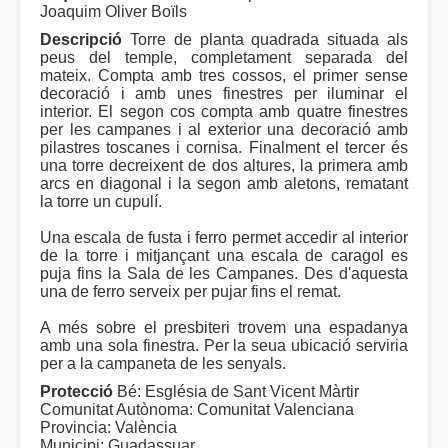
Joaquim Oliver Boïls
Descripció
Torre de planta quadrada situada als
peus del temple, completament separada del
mateix. Compta amb tres cossos, el primer sense
decoració i amb unes finestres per iluminar el
interior. El segon cos compta amb quatre finestres
per les campanes i al exterior una decoració amb
pilastres toscanes i cornisa. Finalment el tercer és
una torre decreixent de dos altures, la primera amb
arcs en diagonal i la segon amb aletons, rematant
la torre un cupulí.
Una escala de fusta i ferro permet accedir al interior
de la torre i mitjançant una escala de caragol es
puja fins la Sala de les Campanes. Des d'aquesta
una de ferro serveix per pujar fins el remat.
A més sobre el presbiteri trovem una espadanya
amb una sola finestra. Per la seua ubicació serviria
per a la campaneta de les senyals.
Protecció
Bé: Església de Sant Vicent Màrtir
Comunitat Autònoma: Comunitat Valenciana
Provincia: València
Municipi: Guadassuar