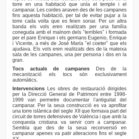
torre en una habitació que unía el temple i el
campanar. Les cordes anaven des de les campanes
fins aquesta habitació, per tal de evitar pujar a la
torre cada volta que es feien sonar. Per un altra
banda els vols eren realitzats per una família
coneguda amb el malnom dels "terribles" i formada
per el pare Enrique i els germans Eugenio, Enrique
i Vicente, a més de José María "el coeter" que els
ajudava. Els vols eren realitzats des de la mateixa
sala de les campanes, una per persona i dos en la
gran.
Tocs actuals de campanes
Des de la
mecanització els tocs són exclusivament
automàtics.
Intervencions
Les obres de restauració dirigides
per la Direcció General de Patrimoni entre 1998-
1999 van permetre documentar l'antiguitat del
campanar. Per la seua construcció es va aprofitar
una torre islàmica del segle XII que formava part del
circuit de torres defensives de València i que amb la
conquesta cristiana va servir com a campanar.
Sembla que des de la seua reconversió en
campanar apenes va patir alteracions fins el segle
XX.