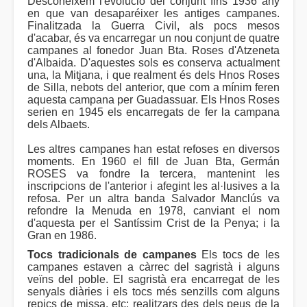
Desconeixem l'evolució del conjunt fins 1936 any
en que van desaparéixer les antiges campanes.
Finalitzada la Guerra Civil, als pocs mesos
d'acabar, és va encarregar un nou conjunt de quatre
campanes al fonedor Juan Bta. Roses d'Atzeneta
d'Albaida. D'aquestes sols es conserva actualment
una, la Mitjana, i que realment és dels Hnos Roses
de Silla, nebots del anterior, que com a mínim feren
aquesta campana per Guadassuar. Els Hnos Roses
serien en 1945 els encarregats de fer la campana
dels Albaets.
Les altres campanes han estat refoses en diversos
moments. En 1960 el fill de Juan Bta, Germán
ROSES va fondre la tercera, mantenint les
inscripcions de l'anterior i afegint les al·lusives a la
refosa. Per un altra banda Salvador Manclús va
refondre la Menuda en 1978, canviant el nom
d'aquesta per el Santíssim Crist de la Penya; i la
Gran en 1986.
Tocs tradicionals de campanes
Els tocs de les
campanes estaven a càrrec del sagristà i alguns
veïns del poble. El sagristà era encarregat de les
senyals diàries i els tocs més senzills com alguns
repics de missa, etc; realitzars des dels peus de la