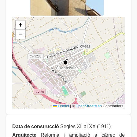
+
−
Leaflet
|
©
OpenStreetMap
Contributors
Data de construcció
Segles XII al XX (1911)
Arquitecte
Reforma i ampliació a càrrec de