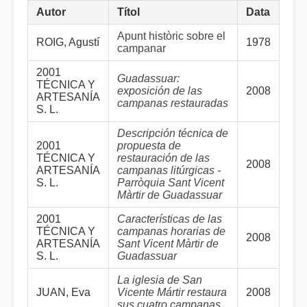
Autor
Títol
Data
Apunt històric sobre el
ROIG, Agustí
1978
campanar
2001
Guadassuar:
TÉCNICA Y
exposición de las
2008
ARTESANÍA
campanas restauradas
S. L.
Descripción técnica de
2001
propuesta de
TÉCNICA Y
restauración de las
2008
ARTESANÍA
campanas litúrgicas -
S. L.
Parròquia Sant Vicent
Màrtir de Guadassuar
2001
Características de las
TÉCNICA Y
campanas horarias de
2008
ARTESANÍA
Sant Vicent Màrtir de
S. L.
Guadassuar
La iglesia de San
JUAN, Eva
Vicente Mártir restaura
2008
sus cuatro campanas