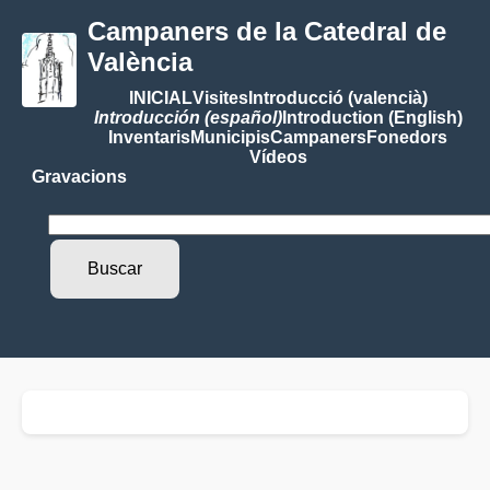
Campaners de la Catedral de
València
INICIAL
Visites
Introducció (valencià)
Introducción (español)
Introduction (English)
Inventaris
Municipis
Campaners
Fonedors
Vídeos
Gravacions