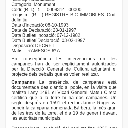
Categoria: Monument
Codi: (R. I.) - 51 - 0008314 - 00000
Registre: (R. I.) REGISTRE BIC IMMOBLES: Codi
definitiu
Data d'incoació: 08-10-1993
Data de Declaració: 28-01-1997
Data Butlletí Incoació: 07-12-1982
Data Butlletí Declaració: 03-02-1997
Disposició: DECRET
Matís: TRAMESOS 6º A
En conseqüència les intervencions en les
campanes han de ser explícitament autoritzades
per la Direcció General de Cultura adjuntant el
projecte dels treballs què es volen realitzar.
Campanes
La presència de campanes està
documentada des d'antic al poble, en la visita que
realitza l'any 1491 el Vicari General Mateu Cirera
certifica que a la torre hi ha dos campanes. Un
segle després en 1591 el rector Jaume Roger va
beneir la campana nomenada Bàrbera, la més gran
de les tres de la torre, el dia 19 de gener i davant
les autoritats municipals.