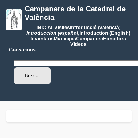
Campaners de la Catedral de
València
INICIAL
Visites
Introducció (valencià)
Introducción (español)
Introduction (English)
Inventaris
Municipis
Campaners
Fonedors
Vídeos
Gravacions