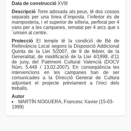
Data de construcció
XVIII
Descripció
Torre adosada als peus, té dos cossos
separats per una linea d´imposta. l´inferior és de
mamposteria, i el superior de silleria, perforat per 4
vans per a les campanes, rematat per 4 arcs que s
´unisen al centre.
Protecció
El temple té la condició de Bé de
Rellevància Local segons la Disposició Addicional
Quinta de la Llei 5/2007, de 9 de febrer, de la
Generalitat, de modificació de la Llei 4/1998, d'11
de juny, del Patrimoni Cultural Valencià (DOCV
Núm. 5.449 / 13.02.2007). En conseqüència les
intervencions en les campanes han de ser
comunicades a la Direcció General de Cultura
adjuntant el projecte prèviament a l'inici dels
treballs.
Autor
MARTÍN NOGUERA, Francesc Xavier (15-03-
1999)