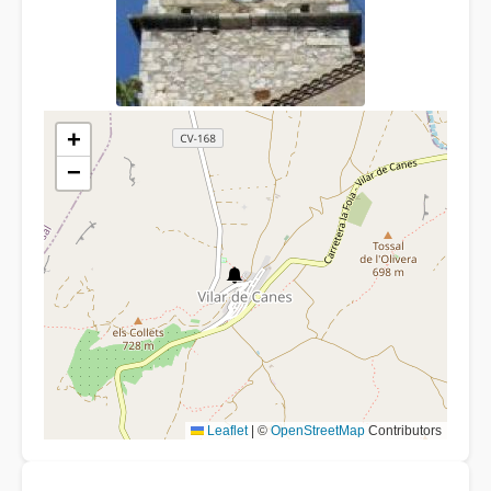
+
−
Leaflet
|
©
OpenStreetMap
Contributors