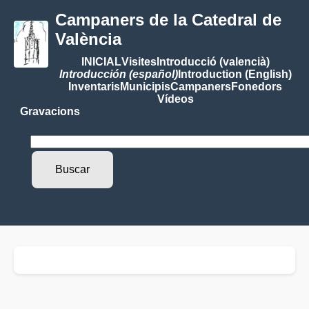
Campaners de la Catedral de
València
INICIAL
Visites
Introducció (valencià)
Introducción (español)
Introduction (English)
Inventaris
Municipis
Campaners
Fonedors
Vídeos
Gravacions