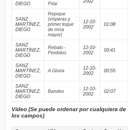
2002
DIEGO
Pilar
Repique
SANZ
(vísperas y
12-10-
MARTÍNEZ,
primer toque
01:08
2002
DIEGO
de misa
mayor)
SANZ
Rebato -
12-10-
MARTÍNEZ,
00:41
Perdidos
2002
DIEGO
SANZ
12-10-
MARTÍNEZ,
A Gloria
00:55
2002
DIEGO
SANZ
12-10-
MARTÍNEZ,
Bandeo
02:07
2002
DIEGO
Vídeo (Se puede ordenar por cualquiera de
los campos)