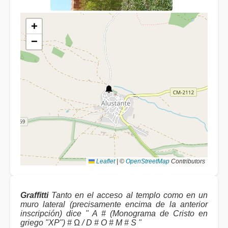
+
−
Leaflet
|
©
OpenStreetMap
Contributors
Graffitti
Tanto en el acceso al templo como en un
muro lateral (precisamente encima de la anterior
inscripción) dice " A # (Monograma de Cristo en
griego "XP") # Ω / D # O # M # S "