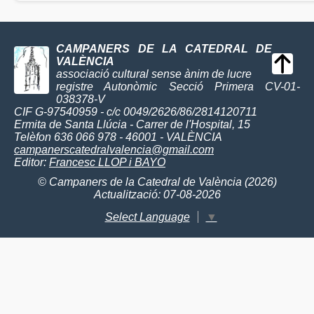
CAMPANERS DE LA CATEDRAL DE
VALÈNCIA
associació cultural sense ànim de lucre
registre Autonòmic Secció Primera CV-01-
038378-V
CIF G-97540959 - c/c 0049/2626/86/2814120711
Ermita de Santa Llúcia - Carrer de l'Hospital, 15
Telèfon 636 066 978 - 46001 - VALÈNCIA
campanerscatedralvalencia@gmail.com
Editor:
Francesc LLOP i BAYO
© Campaners de la Catedral de València (2026)
Actualització: 07-08-2026
Select Language
▼