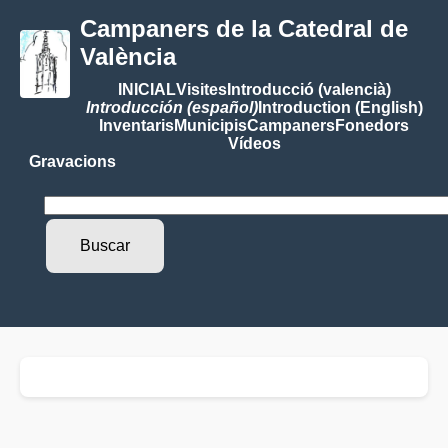
Campaners de la Catedral de
València
INICIAL
Visites
Introducció (valencià)
Introducción (español)
Introduction (English)
Inventaris
Municipis
Campaners
Fonedors
Vídeos
Gravacions