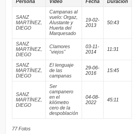
Persona
Vídeo
Fecha
Duración
Campanas al
SANZ
vuelo: Orgaz,
19-02-
MARTÍNEZ,
Alustante y
50:43
2013
DIEGO
Huerta del
Marquesado
SANZ
Clamores
03-11-
MARTÍNEZ,
11:31
"viejos"
2014
DIEGO
SANZ
El lenguaje
29-06-
MARTÍNEZ,
de las
15:45
2016
DIEGO
campanas
Ser
campanero
SANZ
en el
04-08-
MARTÍNEZ,
45:11
kilómetro
2022
DIEGO
cero de la
despoblación
77 Fotos