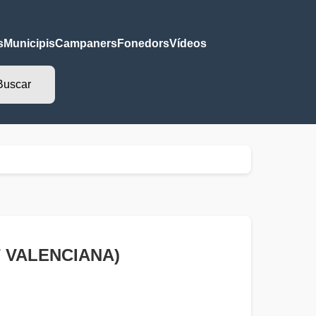
s
Municipis
Campaners
Fonedors
Vídeos
AT VALENCIANA)