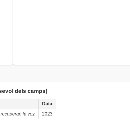
lsevol dels camps)
Data
recuperan la voz
2023