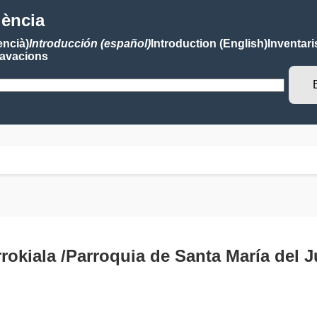
lència
encià)
Introducción (español)
Introduction (English)
Inventari
avacions
rrokiala /Parroquia de Santa María del