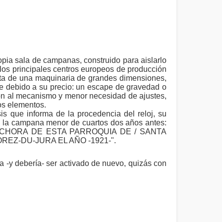
opia sala de campanas, construido para aislarlo
e los principales centros europeos de producción
trata de una maquinaria de grandes dimensiones,
e debido a su precio: un escape de gravedad o
ón al mecanismo y menor necesidad de ajustes,
os elementos.
is que informa de la procedencia del reloj, su
e la campana menor de cuartos dos años antes:
CHORA DE ESTA PARROQUIA DE / SANTA
EZ-DU-JURA EL AÑO -1921-".
a -y debería- ser activado de nuevo, quizás con