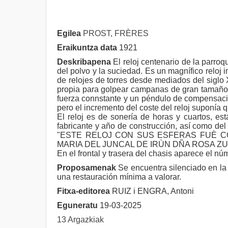
Egilea
PROST, FRÈRES
Eraikuntza data
1921
Deskribapena
El reloj centenario de la parro
del polvo y la suciedad. Es un magnífico reloj 
de relojes de torres desde mediados del siglo 
propia para golpear campanas de gran tamaño y
fuerza connstante y un péndulo de compensaci
pero el incremento del coste del reloj suponía
El reloj es de sonería de horas y cuartos, es
fabricante y año de construcción, así como d
"ESTE RELOJ CON SUS ESFERAS FUÈ C
MARIA DEL JUNCAL DE IRÙN DÑA ROSA ZU
En el frontal y trasera del chasis aparece el n
Proposamenak
Se encuentra silenciado en la 
una restauración mínima a valorar.
Fitxa-editorea
RUIZ i ENGRA, Antoni
Eguneratu
19-03-2025
13 Argazkiak