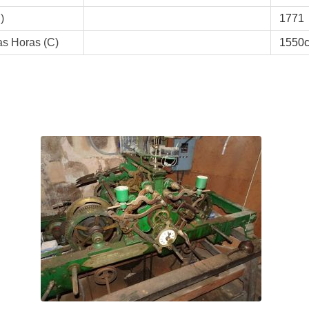
)
1771
s Horas (C)
1550