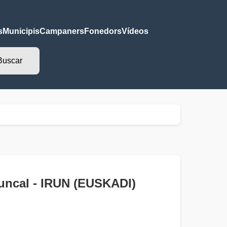
s
Municipis
Campaners
Fonedors
Vídeos
 Juncal - IRUN (EUSKADI)