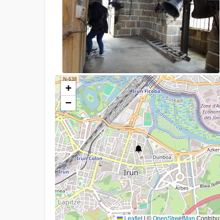
+
−
Leaflet
|
©
OpenStreetMap
Contribu