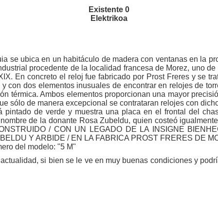
Existente 0
Elektrikoa
quia se ubica en un habitáculo de madera con ventanas en la pr
industrial procedente de la localidad francesa de Morez, uno d
XIX. En concreto el reloj fue fabricado por Prost Freres y se 
 con dos elementos inusuales de encontrar en relojes de torr
ón térmica. Ambos elementos proporcionan una mayor precisi
 que sólo de manera excepcional se contrataran relojes con dich
tá pintado de verde y muestra una placa en el frontal del chas
el nombre de la donante Rosa Zubeldu, quien costeó igualment
ONSTRUIDO / CON UN LEGADO DE LA INSIGNE BIENHE
BELDU Y ARBIDE / EN LA FABRICA PROST FRERES DE MOR
úmero del modelo: "5 M"
actualidad, si bien se le ve en muy buenas condiciones y podrí