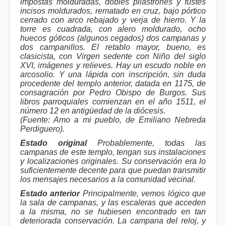
impostas molduradas, dobles pilastrones y fustes
incisos moldurados, rematado en cruz, bajo pórtico
cerrado con arco rebajado y verja de hierro. Y la
torre es cuadrada, con alero moldurado, ocho
huecos góticos (algunos cegados) dos campanas y
dos campanillos. El retablo mayor, bueno, es
clasicista, con Virgen sedente con Niño del siglo
XVI, imágenes y relieves. Hay un escudo noble en
arcosolio. Y una lápida con inscripción, sin duda
procedente del templo anterior, datada en 1175, de
consagración por Pedro Obispo de Burgos. Sus
libros parroquiales comienzan en el año 1511, el
número 12 en antigüedad de la diócesis.
(Fuente: Amo a mi pueblo, de Emiliano Nebreda
Perdiguero).
Estado original
Probablemente, todas las
campanas de este templo, tengan sus instalaciones
y localizaciones originales. Su conservación era lo
suficientemente decente para que puedan transmitir
los mensajes necesarios a la comunidad vecinal.
Estado anterior
Principalmente, vemos lógico que
la sala de campanas, y las escaleras que acceden
a la misma, no se hubiesen encontrado en tan
deteriorada conservación. La campana del reloj, y