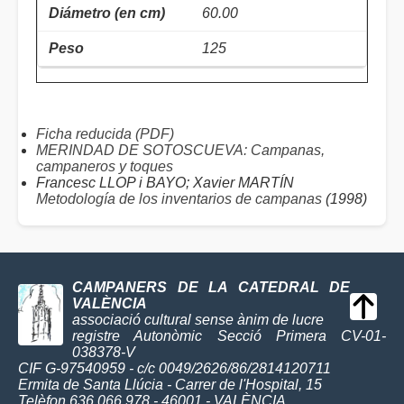
60.00
125
Ficha reducida (PDF)
MERINDAD DE SOTOSCUEVA: Campanas,
campaneros y toques
Francesc LLOP i BAYO; Xavier MARTÍN
Metodología de los inventarios de campanas
(1998)
CAMPANERS DE LA CATEDRAL DE
VALÈNCIA
associació cultural sense ànim de lucre
registre Autonòmic Secció Primera CV-01-
038378-V
CIF G-97540959 - c/c 0049/2626/86/2814120711
Ermita de Santa Llúcia - Carrer de l'Hospital, 15
Telèfon 636 066 978 - 46001 - VALÈNCIA