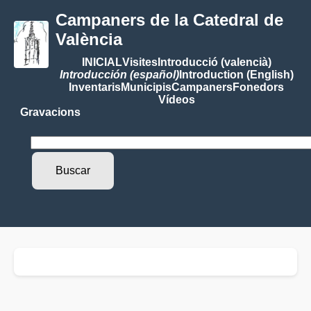
Campaners de la Catedral de
València
INICIAL
Visites
Introducció (valencià)
Introducción (español)
Introduction (English)
Inventaris
Municipis
Campaners
Fonedors
Vídeos
Gravacions