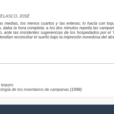
VELASCO, JOSÉ
las medias, los menos cuartos y las enteras; lo hacía con to
daba la hora completa; a los dos minutos repetía las campana
 ante las insistentes sugerencias de los hospedados por el ‘f
tendían reconciliar el sueño bajo la impresión novedosa del abs
 toques
logía de los inventarios de campanas
(1998)