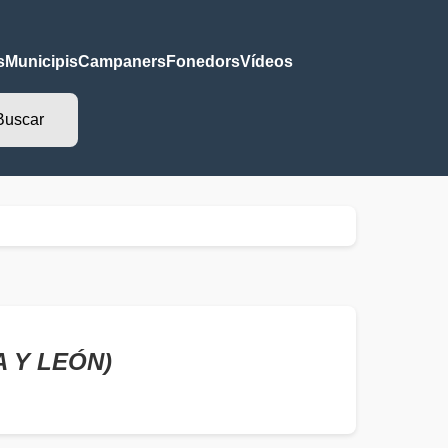
s
Municipis
Campaners
Fonedors
Vídeos
A Y LEÓN)