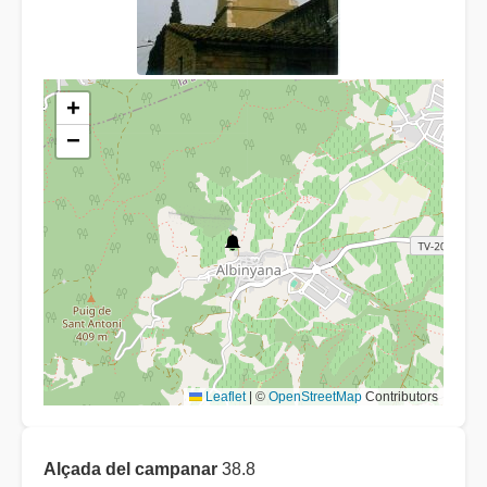
+
−
Leaflet
|
©
OpenStreetMap
Contributors
Alçada del campanar
38.8