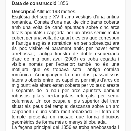
Data de construcció
1856
Descripció
Altitud: 198 metres.
Església del segle XVIII amb vestigis d'una antiga
romànica. Consta d'una nau de cinc trams coberta
amb una volta de canó apuntada sobre cinc arcs
torals apuntats i capçada per un absis semicircular
cobert per una volta de quart d'esfera que correspon
a l'antiga església romànica; en ser sobrealçat ara
és poc visible el parament antic per haver estat
arrebossat; l'antiga finestra de doble esqueixada
d'arc de mig punt avui (2009) es troba cegada i
visible només per l'exterior; també ho és una
motllura que es trobava sota l'antiga cornisa
romànica. Acompanyen la nau dos passadissos
laterals oberts entre les capelles per mitjà d'arcs de
mig punt; els altars estan coberts per voltes d'aresta
i separats de la nau per arcs apuntats damunt
robustos pilars rectangulars reforçats per semi-
columnes. Un cor ocupa el pis superior del tram
situat als peus del temple; descansa sobre un arc
carpanell i d'una volta molt rebaixada. El terra del
temple presenta un mosaic que forma dibuixos
geomètrics de forma més o menys trilobulada.
La façana principal del 1856 es troba arrebossada i