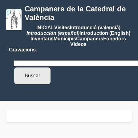
Campaners de la Catedral de
València
INICIAL
Visites
Introducció (valencià)
Introducción (español)
Introduction (English)
Inventaris
Municipis
Campaners
Fonedors
Vídeos
Gravacions