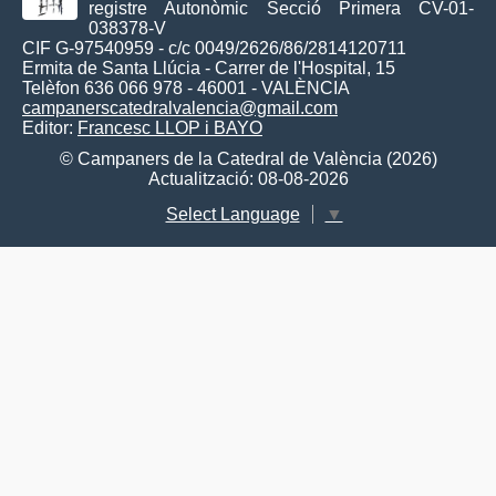
registre Autonòmic Secció Primera CV-01-
038378-V
CIF G-97540959 - c/c 0049/2626/86/2814120711
Ermita de Santa Llúcia - Carrer de l'Hospital, 15
Telèfon 636 066 978 - 46001 - VALÈNCIA
campanerscatedralvalencia@gmail.com
Editor:
Francesc LLOP i BAYO
© Campaners de la Catedral de València (2026)
Actualització: 08-08-2026
Select Language
▼