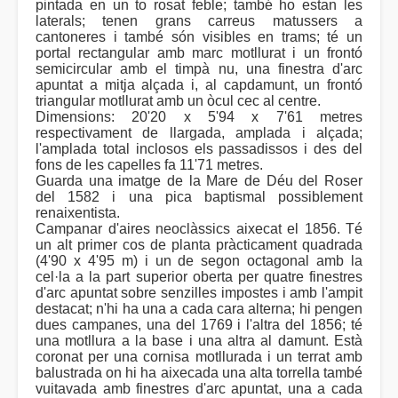
pintada en un to rosat feble; també ho estan les
laterals; tenen grans carreus matussers a
cantoneres i també són visibles en trams; té un
portal rectangular amb marc motllurat i un frontó
semicircular amb el timpà nu, una finestra d'arc
apuntat a mitja alçada i, al capdamunt, un frontó
triangular motllurat amb un òcul cec al centre.
Dimensions: 20'20 x 5'94 x 7'61 metres
respectivament de llargada, amplada i alçada;
l'amplada total inclosos els passadissos i des del
fons de les capelles fa 11'71 metres.
Guarda una imatge de la Mare de Déu del Roser
del 1582 i una pica baptismal possiblement
renaixentista.
Campanar d'aires neoclàssics aixecat el 1856. Té
un alt primer cos de planta pràcticament quadrada
(4'90 x 4'95 m) i un de segon octagonal amb la
cel·la a la part superior oberta per quatre finestres
d'arc apuntat sobre senzilles impostes i amb l'ampit
destacat; n'hi ha una a cada cara alterna; hi pengen
dues campanes, una del 1769 i l'altra del 1856; té
una motllura a la base i una altra al damunt. Està
coronat per una cornisa motllurada i un terrat amb
balustrada on hi ha aixecada una alta torrella també
vuitavada amb finestres d'arc apuntat, una a cada