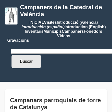
Campaners de la Catedral de
València
INICIAL
Visites
Introducció (valencià)
Introducción (español)
Introduction (English)
Inventaris
Municipis
Campaners
Fonedors
Vídeos
Gravacions
Campanars parroquials de torre
de Catalunya