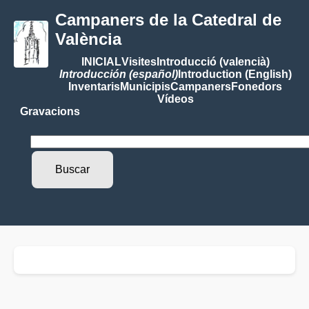
Campaners de la Catedral de
València
INICIAL
Visites
Introducció (valencià)
Introducción (español)
Introduction (English)
Inventaris
Municipis
Campaners
Fonedors
Vídeos
Gravacions