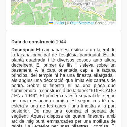
Leaflet
|
©
OpenStreetMap
Contributors
Data de construcció
1944
Descripció
El campanar està situat a un lateral de
la façana principal de l'església parroquial. És de
planta quadrada i té diversos cossos amb altura
decreixent. El primer és llis i s'eleva sobre un
basament. A la cara orientada cap a la façana
principal del temple hi ha una finestra allargada i
als angles una decoració que imita els carreus de
pedra. Sobre la finestra hi ha una placa que
commemora la construcció de la torre: "EDIFICADO
/ EN / 1944". El primer cos està separat del segon
per una destacada cornisa. El segon cos té una
esfera a una de les cares i una finestra a la part
posterior. De nou una cornisa el separa del
següent. Aquest disposa de quatre finestres amb
arc de mig punt, emmarcades per una motllura de
rajola i a l'exterior per unes pilastres i cornisa. El