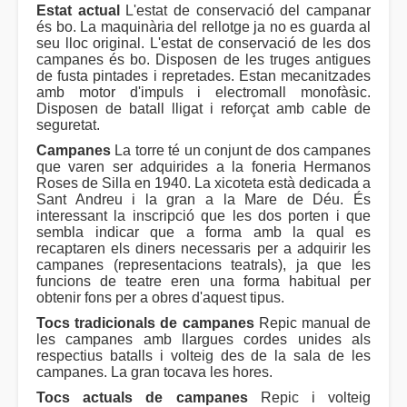
Estat actual
L'estat de conservació del campanar
és bo. La maquinària del rellotge ja no es guarda al
seu lloc original. L'estat de conservació de les dos
campanes és bo. Disposen de les truges antigues
de fusta pintades i repretades. Estan mecanitzades
amb motor d'impuls i electromall monofàsic.
Disposen de batall lligat i reforçat amb cable de
seguretat.
Campanes
La torre té un conjunt de dos campanes
que varen ser adquirides a la foneria Hermanos
Roses de Silla en 1940. La xicoteta està dedicada a
Sant Andreu i la gran a la Mare de Déu. És
interessant la inscripció que les dos porten i que
sembla indicar que a forma amb la qual es
recaptaren els diners necessaris per a adquirir les
campanes (representacions teatrals), ja que les
funcions de teatre eren una forma habitual per
obtenir fons per a obres d'aquest tipus.
Tocs tradicionals de campanes
Repic manual de
les campanes amb llargues cordes unides als
respectius batalls i volteig des de la sala de les
campanes. La gran tocava les hores.
Tocs actuals de campanes
Repic i volteig