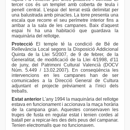
tercer cos és un templet amb coberta de teula i
penell central. L'espai del terrat està delimitat per
una balustrada amb pinacles. La torre presenta una
escala que recorre el seu perímetre interior fins a
arribar a la sala de les campanes. Baix d'aquest
espai hi ha una habitació que guardava la
maquinària del rellotge.
Protecció
El temple té la condició de Bé de
Rellevància Local segons la Disposició Addicional
Quinta de la Llei 5/2007, de 9 de febrer, de la
Generalitat, de modificació de la Llei 4/1998, d'11
de juny, del Patrimoni Cultural Valencià (DOCV
Núm. 5.449 / 13.02.2007). En conseqüència les
intervencions en les campanes han de ser
comunicades a la Direcció General de Cultura
adjuntant el projecte prèviament a l'inici dels
treballs.
Estat anterior
L'any 1994 la maquinària del rellotge
estava en funcionament i accionava la maça horària
de la campana gran. Aquestes conservaven les
truges de fusta en regular estat i tenien cordes al
batall per a repicar-les des dels peus del campanar.
Tenien electromalls que no funcionaven.