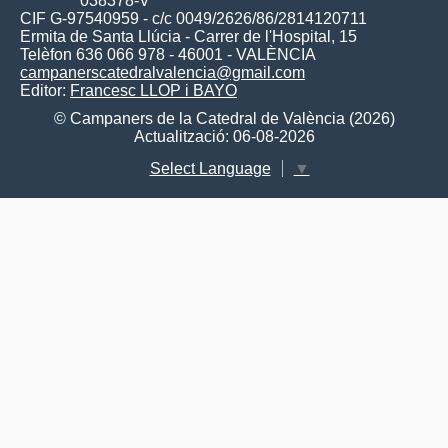
038378-V
CIF G-97540959 - c/c 0049/2626/86/2814120711
Ermita de Santa Llúcia - Carrer de l'Hospital, 15
Telèfon 636 066 978 - 46001 - VALÈNCIA
campanerscatedralvalencia@gmail.com
Editor:
Francesc LLOP i BAYO
© Campaners de la Catedral de València (2026)
Actualització: 06-08-2026
Select Language
▼