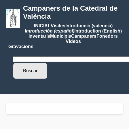
Campaners de la Catedral de
València
INICIAL
Visites
Introducció (valencià)
Introducción (español)
Introduction (English)
Inventaris
Municipis
Campaners
Fonedors
Vídeos
Gravacions