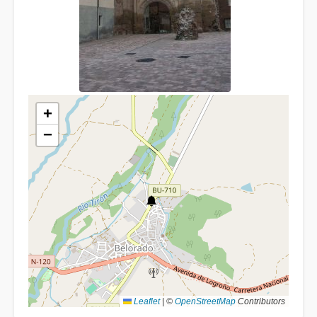
+
−
Leaflet
|
©
OpenStreetMap
Contributors