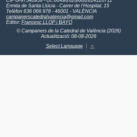
CIF G-97540959 - c/c 0049/2626/86/2814120711
Ermita de Santa Llúcia - Carrer de l'Hospital, 15
Telèfon 636 066 978 - 46001 - VALÈNCIA
campanerscatedralvalencia@gmail.com
Editor:
Francesc LLOP i BAYO
© Campaners de la Catedral de València (2026)
Actualització: 08-08-2026
Select Language
▼