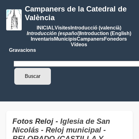
Campaners de la Catedral de
València
INICIAL
Visites
Introducció (valencià)
Introducción (español)
Introduction (English)
Inventaris
Municipis
Campaners
Fonedors
Vídeos
Gravacions
Fotos Reloj -
Iglesia de San
Nicolás - Reloj municipal -
BELORADO (CASTILLA Y