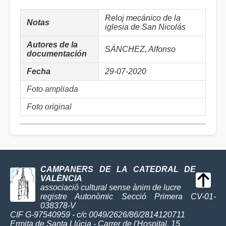
Reloj mecánico de la
Notas
iglesia de San Nicolás
Autores de la
SÁNCHEZ, Alfonso
documentación
Fecha
29-07-2020
Foto ampliada
Foto original
CAMPANERS DE LA CATEDRAL DE
VALÈNCIA
associació cultural sense ànim de lucre
registre Autonòmic Secció Primera CV-01-
038378-V
CIF G-97540959 - c/c 0049/2626/86/2814120711
Ermita de Santa Llúcia - Carrer de l'Hospital, 15