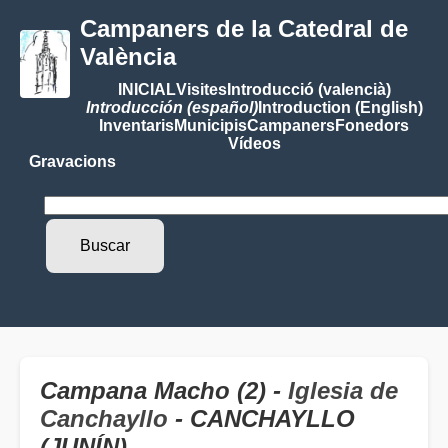
Campaners de la Catedral de
València
INICIAL
Visites
Introducció (valencià)
Introducción (español)
Introduction (English)
Inventaris
Municipis
Campaners
Fonedors
Vídeos
Gravacions
Campana Macho (2) -
Iglesia de
Canchayllo
- CANCHAYLLO
(JUNÍN)