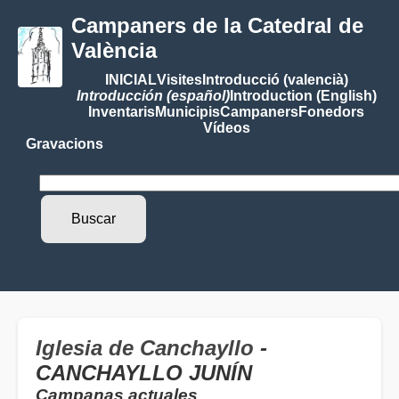
Campaners de la Catedral de
València
INICIAL
Visites
Introducció (valencià)
Introducción (español)
Introduction (English)
Inventaris
Municipis
Campaners
Fonedors
Vídeos
Gravacions
Iglesia de Canchayllo
-
CANCHAYLLO JUNÍN
Campanas actuales