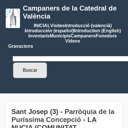
Campaners de la Catedral de
València
INICIAL
Visites
Introducció (valencià)
Introducción (español)
Introduction (English)
Inventaris
Municipis
Campaners
Fonedors
Vídeos
Gravacions
Sant Josep (3) -
Parròquia de la
Puríssima Concepció
- LA
NUCIA (COMUNITAT