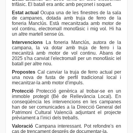
trifàsic. El batall era antic amb peçonet i soquet.
Estat actual
Ocupa una de les finestres de la sala
de campanes, dotada amb truja de ferro de la
foneria Manclús. Està mecanitzada amb motor de
vol continu, electromall monofàsic i mig vol. Hi ha
un altre martell sense ús.
Intervencions
La foneria Manclús, autora de la
campana, la va dotar amb truja de ferro i la
mecanitzà amb motor de vol continu. Abans de
2025 s'ha canviat l'electromall per un monofàsic iel
batall per altre nou.
Propostes
Cal canviar la truja de ferro actual per
una nova de fusta de perfil tradicional local i
mecanitzar-la amb motor d'impuls.
Protecció
Protecció genèrica al trobar-se en un
immoble protegit (Bé de Rellevància Local). En
conseqüència les intervencions en les campanes
han de ser comunicades a la Direcció General del
Patrimoni Cultural Valencià adjuntant el projecte
prèviament a l'inici dels treballs.
Valoració
Campana interessant. Pot refondre's en
cas de trencament després de documentar-la.