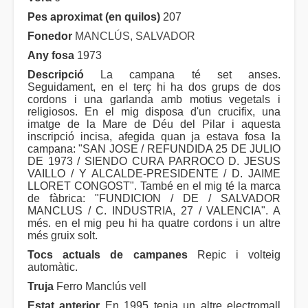
Pes aproximat (en quilos)
207
Fonedor
MANCLÚS, SALVADOR
Any fosa
1973
Descripció
La campana té set anses.
Seguidament, en el terç hi ha dos grups de dos
cordons i una garlanda amb motius vegetals i
religiosos. En el mig disposa d'un crucifix, una
imatge de la Mare de Déu del Pilar i aquesta
inscripció incisa, afegida quan ja estava fosa la
campana: "SAN JOSE / REFUNDIDA 25 DE JULIO
DE 1973 / SIENDO CURA PARROCO D. JESUS
VAILLO / Y ALCALDE-PRESIDENTE / D. JAIME
LLORET CONGOST". També en el mig té la marca
de fàbrica: "FUNDICION / DE / SALVADOR
MANCLUS / C. INDUSTRIA, 27 / VALENCIA". A
més. en el mig peu hi ha quatre cordons i un altre
més gruix solt.
Tocs actuals de campanes
Repic i volteig
automàtic.
Truja
Ferro Manclús vell
Estat anterior
En 1995 tenia un altre electromall