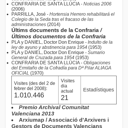
CONFRARIA DE SANTA LLÚCIA -
Noticias 2006
(2006)
PARRILLA, José -
Hortensia Herrero rehabilitará el
Colegio de la Seda tras el fracaso de las
administraciones
(2014)
Últims documents de la Confraria
/
Últimos documentos de la Confraria
PLA y DANIEL, Doctor Don Enrique -
Indulto de la
ley de ayuno y abstinencia para 1954
(1953)
PLA y DANIEL, Doctor Don Enrique -
Sumario
General de Cruzada para 1954
(1953)
CONFRARIA DE SANTA LLÚCIA -
Obligaciones
del Ermitaño de la Cofradía para Dª Pilar ALIAGA
OFICIAL
(1970)
Visites
Visites (des del 2 de
dia
febrer del 2008):
Estadístiques
actual
1.010.446
21
Premio Archival Comunitat
Valenciana 2013
Arxiumap / Associació d'Arxivers i
Gestors de Documents Valencians