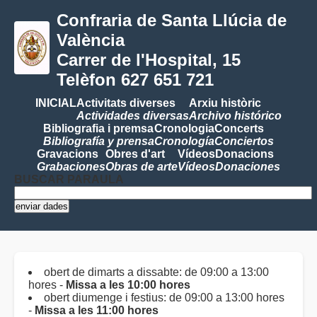
Confraria de Santa Llúcia de
València
Carrer de l'Hospital, 15
Telèfon 627 651 721
INICIAL
Activitats diverses
Arxiu històric
Actividades diversas
Archivo histórico
Bibliografia i premsa
Cronologia
Concerts
Bibliografía y prensa
Cronología
Conciertos
Gravacions
Obres d'art
Vídeos
Donacions
Grabaciones
Obras de arte
Vídeos
Donaciones
BUSCAR PARAULA
obert de dimarts a dissabte: de 09:00 a 13:00
hores -
Missa a les 10:00 hores
obert diumenge i festius: de 09:00 a 13:00 hores
-
Missa a les 11:00 hores