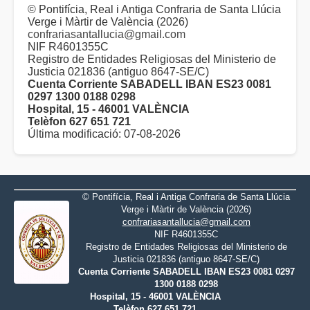
© Pontifícia, Real i Antiga Confraria de Santa Llúcia
Verge i Màrtir de València (2026)
confrariasantallucia@gmail.com
NIF R4601355C
Registro de Entidades Religiosas del Ministerio de
Justicia 021836 (antiguo 8647-SE/C)
Cuenta Corriente SABADELL IBAN ES23 0081
0297 1300 0188 0298
Hospital, 15 - 46001 VALÈNCIA
Telèfon 627 651 721
Última modificació: 07-08-2026
© Pontifícia, Real i Antiga Confraria de Santa Llúcia
Verge i Màrtir de València (2026)
confrariasantallucia@gmail.com
NIF R4601355C
Registro de Entidades Religiosas del Ministerio de
Justicia 021836 (antiguo 8647-SE/C)
Cuenta Corriente SABADELL IBAN ES23 0081 0297
1300 0188 0298
Hospital, 15 - 46001 VALÈNCIA
Telèfon 627 651 721