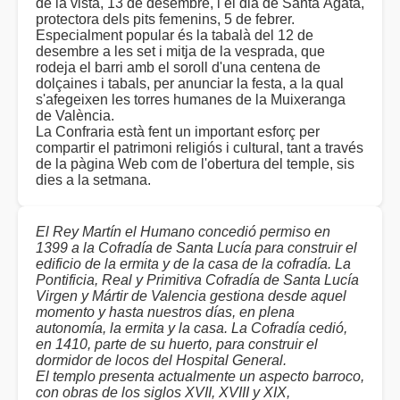
de la vista, 13 de desembre, i el dia de Santa Àgata,
protectora dels pits femenins, 5 de febrer.
Especialment popular és la tabalà del 12 de
desembre a les set i mitja de la vesprada, que
rodeja el barri amb el soroll d'una centena de
dolçaines i tabals, per anunciar la festa, a la qual
s'afegeixen les torres humanes de la Muixeranga
de València.
La Confraria està fent un important esforç per
compartir el patrimoni religiós i cultural, tant a través
de la pàgina Web com de l'obertura del temple, sis
dies a la setmana.
El Rey Martín el Humano concedió permiso en
1399 a la Cofradía de Santa Lucía para construir el
edificio de la ermita y de la casa de la cofradía. La
Pontificia, Real y Primitiva Cofradía de Santa Lucía
Virgen y Mártir de Valencia gestiona desde aquel
momento y hasta nuestros días, en plena
autonomía, la ermita y la casa. La Cofradía cedió,
en 1410, parte de su huerto, para construir el
dormidor de locos del Hospital General.
El templo presenta actualmente un aspecto barroco,
con obras de los siglos XVII, XVIII y XIX,