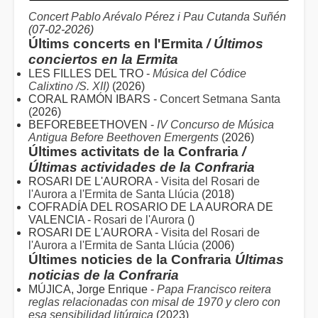
Concert Pablo Arévalo Pérez i Pau Cutanda Suñén
(07-02-2026)
Últims concerts en l'Ermita
/ Últimos
conciertos en la Ermita
LES FILLES DEL TRO -
Música del Códice
Calixtino /S. XII)
(2026)
CORAL RAMÓN IBARS -
Concert Setmana Santa
(2026)
BEFOREBEETHOVEN -
IV Concurso de Música
Antigua Before Beethoven Emergents
(2026)
Últimes activitats de la Confraria
/
Últimas actividades de la Confraria
ROSARI DE L'AURORA -
Visita del Rosari de
l'Aurora a l'Ermita de Santa Llúcia
(2018)
COFRADÍA DEL ROSARIO DE LA AURORA DE
VALENCIA -
Rosari de l'Aurora
()
ROSARI DE L'AURORA -
Visita del Rosari de
l'Aurora a l'Ermita de Santa Llúcia
(2006)
Últimes noticies de la Confraria
Últimas
noticias de la Confraria
MÚJICA, Jorge Enrique -
Papa Francisco reitera
reglas relacionadas con misal de 1970 y clero con
esa sensibilidad litúrgica
(2023)