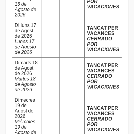
POR
16 de
VACACIONES
Agosto de
2026
Dilluns 17
TANCAT PER
de Agost
VACANCES
de 2026
CERRADO
Lunes 17
POR
de Agosto
VACACIONES
de 2026
Dimarts 18
TANCAT PER
de Agost
VACANCES
de 2026
CERRADO
Martes 18
POR
de Agosto
VACACIONES
de 2026
Dimecres
19 de
TANCAT PER
Agost de
VACANCES
2026
CERRADO
Miércoles
POR
19 de
VACACIONES
Agosto de