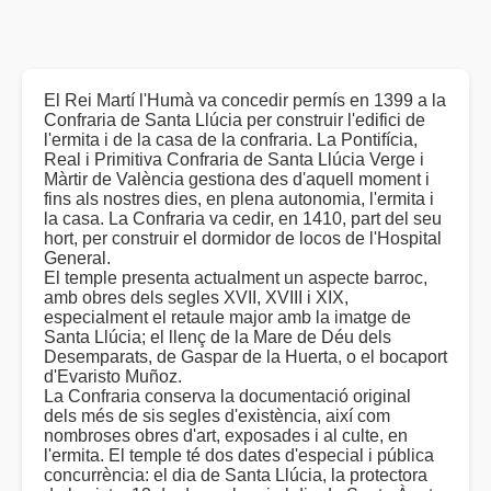
El Rei Martí l'Humà va concedir permís en 1399 a la
Confraria de Santa Llúcia per construir l'edifici de
l'ermita i de la casa de la confraria. La Pontifícia,
Real i Primitiva Confraria de Santa Llúcia Verge i
Màrtir de València gestiona des d'aquell moment i
fins als nostres dies, en plena autonomia, l'ermita i
la casa. La Confraria va cedir, en 1410, part del seu
hort, per construir el dormidor de locos de l'Hospital
General.
El temple presenta actualment un aspecte barroc,
amb obres dels segles XVII, XVIII i XIX,
especialment el retaule major amb la imatge de
Santa Llúcia; el llenç de la Mare de Déu dels
Desemparats, de Gaspar de la Huerta, o el bocaport
d'Evaristo Muñoz.
La Confraria conserva la documentació original
dels més de sis segles d'existència, així com
nombroses obres d'art, exposades i al culte, en
l'ermita. El temple té dos dates d'especial i pública
concurrència: el dia de Santa Llúcia, la protectora