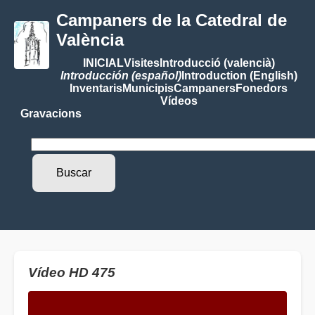
Campaners de la Catedral de
València
INICIAL
Visites
Introducció (valencià)
Introducción (español)
Introduction (English)
Inventaris
Municipis
Campaners
Fonedors
Vídeos
Gravacions
Vídeo HD 475