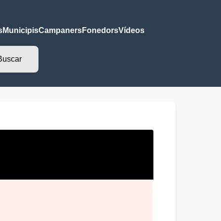
s
Municipis
Campaners
Fonedors
Vídeos