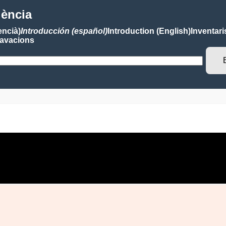
lència
encià)
Introducción (español)
Introduction (English)
Inventari
avacions