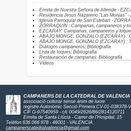
Ermita de Nuestra Señora de Allende - E
Residencia Jesus Nazareno "Las Monjas" 
Iglesia Parroquial de San Esteban - ZORR
ZORRAQUíN : Campanas, campaneros y to
EZCARAY: Campanas, campaneros y toque
ABAJO MONGE, GONZALO (EZCARAY) : Otr
ABAJO MONGE, GONZALO (EZCARAY) : Toqu
Diálogos campaneros: Bibliografía
Lista de toques: Bibliografía
Restauración de campanas: Bibliografía
Vídeos
CAMPANERS DE LA CATEDRAL DE VALÈNCIA
associació cultural sense ànim de lucre
registre Autonòmic Secció Primera CV-01-038378-
CIF G-97540959 - c/c 0049/2626/86/2814120711
Ermita de Santa Llúcia - Carrer de l'Hospital, 15
Telèfon 636 066 978 - 46001 - VALÈNCIA
campanerscatedralvalencia@gmail.com