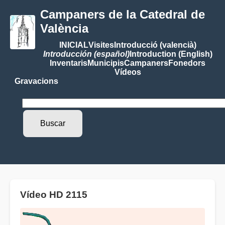
Campaners de la Catedral de
València
INICIAL
Visites
Introducció (valencià)
Introducción (español)
Introduction (English)
Inventaris
Municipis
Campaners
Fonedors
Vídeos
Gravacions
Vídeo HD 2115