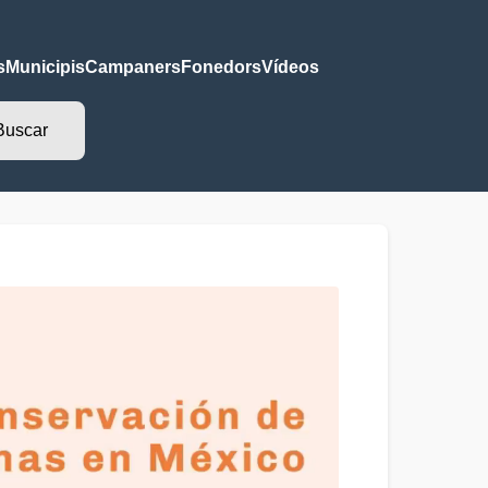
s
Municipis
Campaners
Fonedors
Vídeos