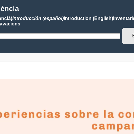
lència
encià)
Introducción (español)
Introduction (English)
Inventari
avacions