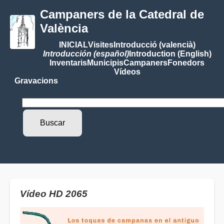
Campaners de la Catedral de
València
INICIAL
Visites
Introducció (valencià)
Introducción (español)
Introduction (English)
Inventaris
Municipis
Campaners
Fonedors
Vídeos
Gravacions
Vídeo HD 2065