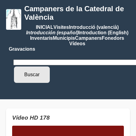
Campaners de la Catedral de
València
INICIAL
Visites
Introducció (valencià)
Introducción (español)
Introduction (English)
Inventaris
Municipis
Campaners
Fonedors
Vídeos
Gravacions
Vídeo HD 178