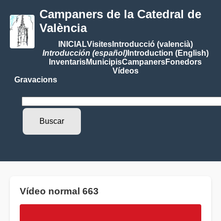
Campaners de la Catedral de
València
INICIAL
Visites
Introducció (valencià)
Introducción (español)
Introduction (English)
Inventaris
Municipis
Campaners
Fonedors
Vídeos
Gravacions
Vídeo normal 663