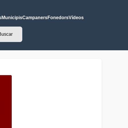
s
Municipis
Campaners
Fonedors
Vídeos