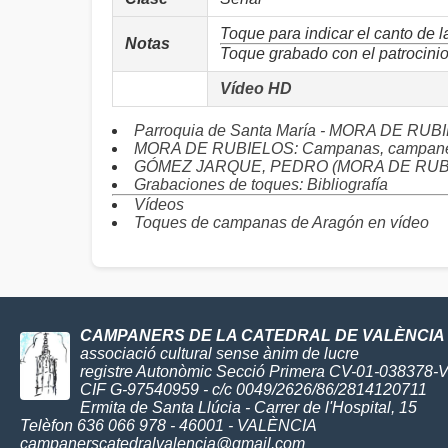
Toque para indicar el canto de 
Notas
Toque grabado con el patrocini
Vídeo HD
Parroquia de Santa María - MORA DE RUB
MORA DE RUBIELOS: Campanas, campaner
GÓMEZ JARQUE, PEDRO (MORA DE RUBIELO
Grabaciones de toques: Bibliografía
Vídeos
Toques de campanas de Aragón en vídeo
CAMPANERS DE LA CATEDRAL DE VALÈNCIA
associació cultural sense ànim de lucre
registre Autonòmic Secció Primera CV-01-038378-
CIF G-97540959 - c/c 0049/2626/86/2814120711
Ermita de Santa Llúcia - Carrer de l'Hospital, 15
Telèfon 636 066 978 - 46001 - VALÈNCIA
campanerscatedralvalencia@gmail.com