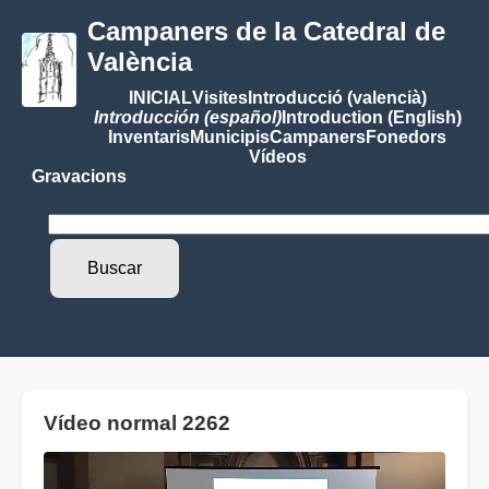
Campaners de la Catedral de
València
INICIAL
Visites
Introducció (valencià)
Introducción (español)
Introduction (English)
Inventaris
Municipis
Campaners
Fonedors
Vídeos
Gravacions
Vídeo normal 2262