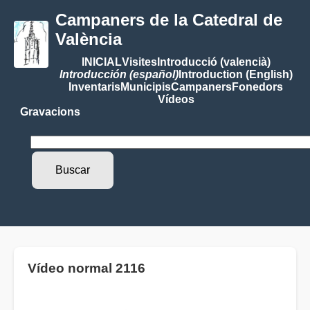
Campaners de la Catedral de
València
INICIAL
Visites
Introducció (valencià)
Introducción (español)
Introduction (English)
Inventaris
Municipis
Campaners
Fonedors
Vídeos
Gravacions
Vídeo normal 2116