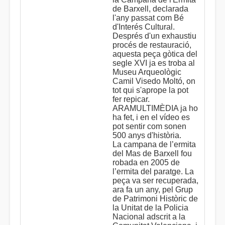
de Barxell, declarada
l'any passat com Bé
d'Interés Cultural.
Després d'un exhaustiu
procés de restauració,
aquesta peça gòtica del
segle XVI ja es troba al
Museu Arqueològic
Camil Visedo Moltó, on
tot qui s'aprope la pot
fer repicar.
ARAMULTIMÈDIA ja ho
ha fet, i en el vídeo es
pot sentir com sonen
500 anys d'història.
La campana de l’ermita
del Mas de Barxell fou
robada en 2005 de
l’ermita del paratge. La
peça va ser recuperada,
ara fa un any, pel Grup
de Patrimoni Històric de
la Unitat de la Policia
Nacional adscrit a la