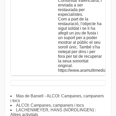
Comunitat Valenciana, i
enviada a ser
restaurada per
especialistes.
Com a part de la
restauració, l'objecte ha
sigut soldat i se li ha
afegit un jou de fusta i
un suport per a poder
mostrar al públic el seu
soroll únic. També s'ha
netejat per dins i per
fora per tal de recuperar
la seua sonoritat
original.
https://www.aramultimedia.com/
Mas de Barxell - ALCOI: Campanes, campaners
i tocs
ALCOI: Campanes, campaners i tocs
LACHENMEYER, HANS (NÖRDLINGEN) :
Altres activitats