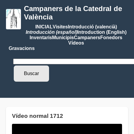
Campaners de la Catedral de
València
INICIAL
Visites
Introducció (valencià)
Introducción (español)
Introduction (English)
Inventaris
Municipis
Campaners
Fonedors
Vídeos
Gravacions
Vídeo normal 1712