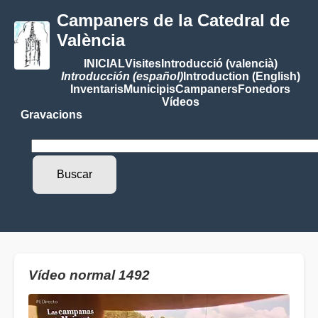
Campaners de la Catedral de
València
INICIAL
Visites
Introducció (valencià)
Introducción (español)
Introduction (English)
Inventaris
Municipis
Campaners
Fonedors
Vídeos
Gravacions
Vídeo normal 1492