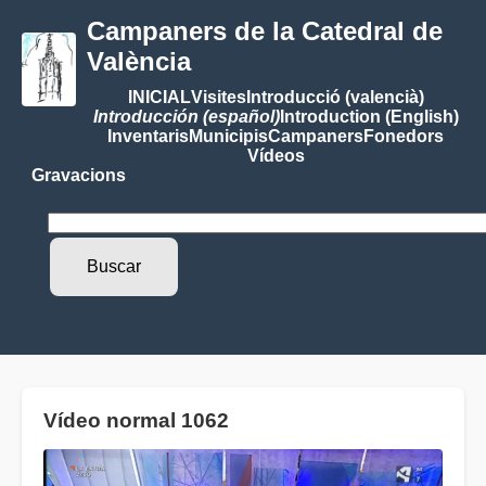
Campaners de la Catedral de
València
INICIAL
Visites
Introducció (valencià)
Introducción (español)
Introduction (English)
Inventaris
Municipis
Campaners
Fonedors
Vídeos
Gravacions
Vídeo normal 1062