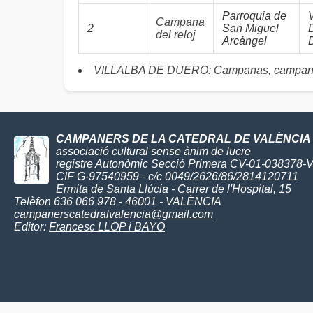
Parroquia de
Campana
2
San Miguel
del reloj
Arcángel
VILLALBA DE DUERO: Campanas, campane
CAMPANERS DE LA CATEDRAL DE VALÈNCIA
associació cultural sense ànim de lucre
registre Autonòmic Secció Primera CV-01-038378-
CIF G-97540959 - c/c 0049/2626/86/2814120711
Ermita de Santa Llúcia - Carrer de l'Hospital, 15
Telèfon 636 066 978 - 46001 - VALÈNCIA
campanerscatedralvalencia@gmail.com
Editor:
Francesc LLOP i BAYO