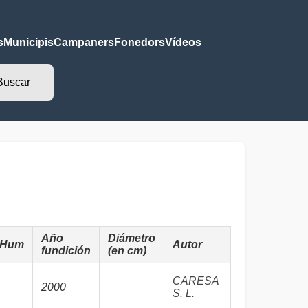
s
Municipis
Campaners
Fonedors
Vídeos
Año
Diámetro
Hum
Autor
fundición
(en cm)
CARESA
2000
S. L.