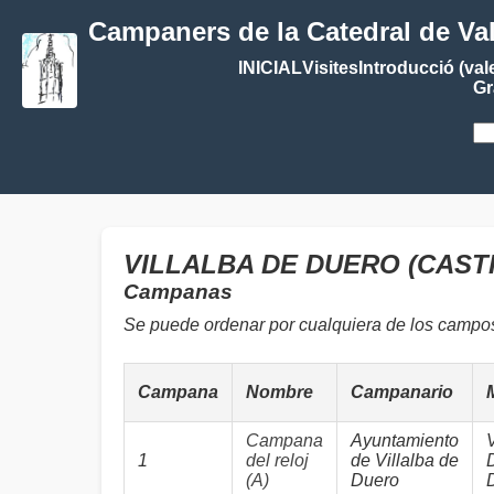
Campaners de la Catedral de Va
INICIAL
Visites
Introducció (val
Gr
VILLALBA DE DUERO (CASTI
Campanas
Se puede ordenar por cualquiera de los campo
Campana
Nombre
Campanario
Campana
Ayuntamiento
1
del reloj
de Villalba de
(A)
Duero