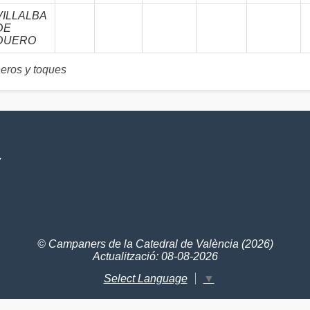
VILLALBA
DE
DUERO
ros y toques
V
© Campaners de la Catedral de València (2026)
Actualització: 08-08-2026
Select Language
▼